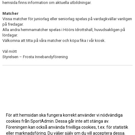
hemsida finns information om
aktuella utbildningar
.
Matcher
Vissa matcher för juniorlag eller seniorlag spelas på vardagkvällar vanligen
på fredagar.
Alla
andra
hemmamatcher spelas i Höörs Idrottshall, huvudsakligen på
lördagar.
Välkomna att titta på våra matcher och köpa fika i vår kiosk.
Väl mött
Styrelsen – Frosta
I
nn
e
bandyförening
För att hemsidan ska fungera korrekt använder vi nödvändiga
cookies från SportAdmin. Dessa går inte att stänga av.
Föreningen kan också använda frivilliga cookies, t.ex. för statistik
eller marknadsföring. Du väljer själv om du vill acceptera dessa.