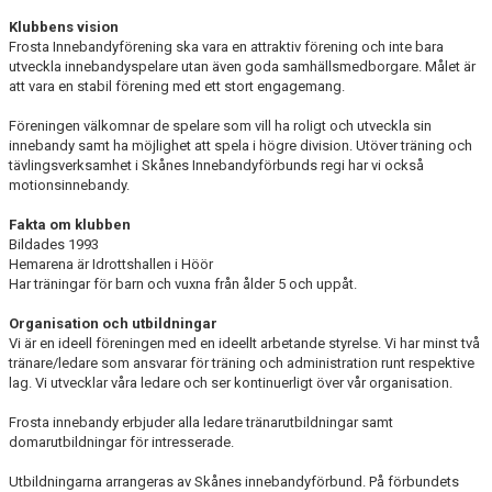
KONTAKT
Klubbens vision
Frosta Innebandyförening ska vara en attraktiv förening och inte bara
KLUBBKLÄDER
utveckla innebandyspelare utan även
goda samhällsmedborgare
. Målet är
att vara en stabil förening med ett stort engagemang.
MEDLEMSAVGIFTER
Föreningen välkomnar de spelare som vill ha roligt och utveckla sin
innebandy samt ha möjlighet att spela i högre division. Utöver träning och
SPONSRING
tävlingsverksamhet i Skånes Innebandyförbunds regi har vi också
motionsinnebandy.
DOKUMENT
Fakta om klubben
Bildades 1993
INSTRUKTIONSFILM
Hemarena är Idrottshallen i Höör
Har träningar för barn och vuxna från ålder 5 och uppåt.
GÅ EN UTBILDNING
Organisation och utbildningar
KNÄKONTROLL+
Vi är en ideell föreningen med en ideellt arbetande styrelse
.
Vi har minst
två
tränare
/ledare
som ansvarar för träning och administration runt respektive
lag
. Vi utvecklar våra ledare och ser kontinuerligt över vår organisation.
HITTA TILL HALLEN
Frosta innebandy erbjuder alla ledare tränarutbildningar samt
domarutbildningar för intresserade.
Utbildningarna arrangeras av Skånes innebandyförbund. På förbundets