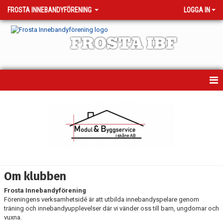
FROSTA INNEBANDYFÖRENING
LOGGA IN
FROSTA IBF
HEM
MATCHER
TRÄNINGSTIDER
KALENDER
Om klubben
OM KLUBBEN
Frosta Innebandyförening
Föreningens verksamhetsidé är att utbilda innebandyspelare genom
VÅRA LAG - KONTAKTPERSONER
träning och innebandyupplevelser där vi vänder oss till barn, ungdomar och
vuxna.