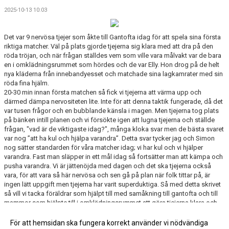
2025-10-13 10:03
Det var 9 nervösa tjejer som åkte till Gantofta idag för att spela sina första
riktiga matcher. Väl på plats gjorde tjejerna sig klara med att dra på den
röda tröjan, och när frågan ställdes vem som ville vara målvakt var de bara
en i omklädningsrummet som hördes och de var Elly. Hon drog på de helt
nya kläderna från innebandyesset och matchade sina lagkamrater med sin
röda fina hjälm.
20-30 min innan första matchen så fick vi tjejerna att värma upp och
därmed dämpa nervositeten lite. Inte för att denna taktik fungerade, då det
var tusen frågor och en bubblande känsla i magen. Men tjejerna tog plats
på bänken intill planen och vi försökte igen att lugna tjejerna och ställde
frågan, "vad är de viktigaste idag?", många kloka svar men de bästa svaret
var nog ”att ha kul och hjälpa varandra”. Detta svar tycker jag och Simon
nog sätter standarden för våra matcher idag; vi har kul och vi hjälper
varandra. Fast man släpper in ett mål idag så fortsätter man att kämpa och
pusha varandra. Vi är jättenöjda med dagen och det ska tjejerna också
vara, för att vara så här nervösa och sen gå på plan när folk tittar på, är
ingen lätt uppgift men tjejerna har varit superduktiga. Så med detta skrivet
så vill vi tacka föräldrar som hjälpt till med samåkning till gantofta och till
mammor som hjälpte till i omklädningsrummet att göra tjejerna klara och
sen stödet på läktaren.
Ha en fortsatt trevlig helg så ses vi på onsdag, hälsningar Sebastian och
För att hemsidan ska fungera korrekt använder vi nödvändiga