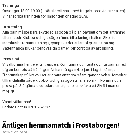
DOKUMENT
Träningar
Onsdagar 18:00-19:00 (Höörs Idrottshall med trägolv, bredvid simhallen)
KONTAKT
Vi har första träningen för säsongen onsdag 20/8.
Utrustning
Alla barn måste bära skyddsglasögon på plan oavsett om det är träning
eller match. Klubba och glasögon finns till utlåning i hallen. Skor för
inomhusbruk samt tränings/gympakläder är lämpligt att ha på sig.
Vattenflaska brukar behövas då barnen blir törstiga av allt spring.
Prova på
Vi välkomna fler tjejer till truppen! Kom gärna och testa och ta gärna med
dig en kompis på träningen. Vi har många nybörjare i laget, så inga
"förkunskaper" krävs. Det är gratis att testa på tre gånger och vi försöker
tillhandahålla både klubbor och glasögon till alla som vill komma och
prova på. Slå gärna oss ledare en signal eller skicka ett SMS innan om
möjligt.
Varmt välkomna!
Ledare Pontus 0701-767797
Äntligen hemmamatch i Frostaborgen!
2026-01-22 06:09