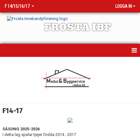
F 14/15/16/17
LOGGA IN
FROSTA IBF
HEM
NYHETER
KALENDER
MATCHER
F14-17
TRUPPEN
SÄSONG 2025-2026
BILDGALLERI
I detta lag spelar tjejer födda 2014 - 2017