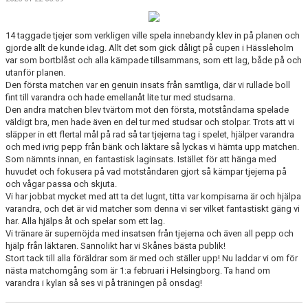
14 taggade tjejer som verkligen ville spela innebandy klev in på planen och
gjorde allt de kunde idag. Allt det som gick dåligt på cupen i Hässleholm
var som bortblåst och alla kämpade tillsammans, som ett lag, både på och
utanför planen.
Den första matchen var en genuin insats från samtliga, där vi rullade boll
fint till varandra och hade emellanåt lite tur med studsarna.
Den andra matchen blev tvärtom mot den första, motståndarna spelade
väldigt bra, men hade även en del tur med studsar och stolpar. Trots att vi
släpper in ett flertal mål på rad så tar tjejerna tag i spelet, hjälper varandra
och med ivrig pepp från bänk och läktare så lyckas vi hämta upp matchen.
Som nämnts innan, en fantastisk laginsats. Istället för att hänga med
huvudet och fokusera på vad motståndaren gjort så kämpar tjejerna på
och vågar passa och skjuta.
Vi har jobbat mycket med att ta det lugnt, titta var kompisarna är och hjälpa
varandra, och det är vid matcher som denna vi ser vilket fantastiskt gäng vi
har. Alla hjälps åt och spelar som ett lag.
Vi tränare är supernöjda med insatsen från tjejerna och även all pepp och
hjälp från läktaren. Sannolikt har vi Skånes bästa publik!
Stort tack till alla föräldrar som är med och ställer upp! Nu laddar vi om för
nästa matchomgång som är 1:a februari i Helsingborg. Ta hand om
varandra i kylan så ses vi på träningen på onsdag!