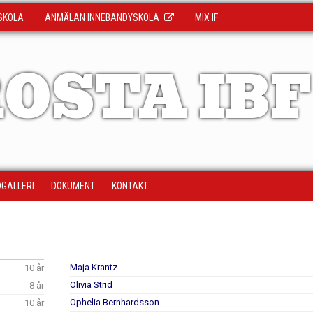
SKOLA
ANMÄLAN INNEBANDYSKOLA
MIX IF
OSTA IBF
DGALLERI
DOKUMENT
KONTAKT
Maja Krantz
10 år
Olivia Strid
8 år
Ophelia Bernhardsson
10 år