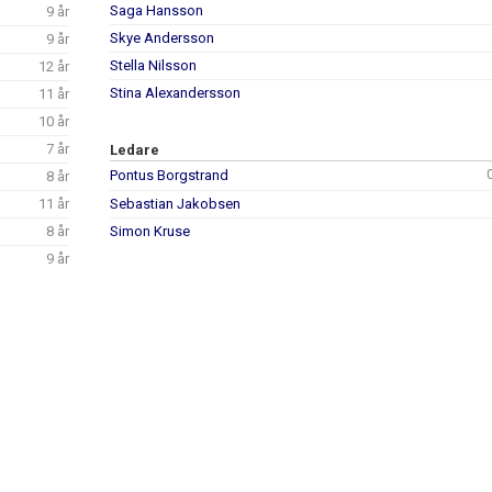
Saga Hansson
9 år
Skye Andersson
9 år
Stella Nilsson
12 år
Stina Alexandersson
11 år
10 år
7 år
Ledare
Pontus Borgstrand
8 år
11 år
Sebastian Jakobsen
8 år
Simon Kruse
9 år