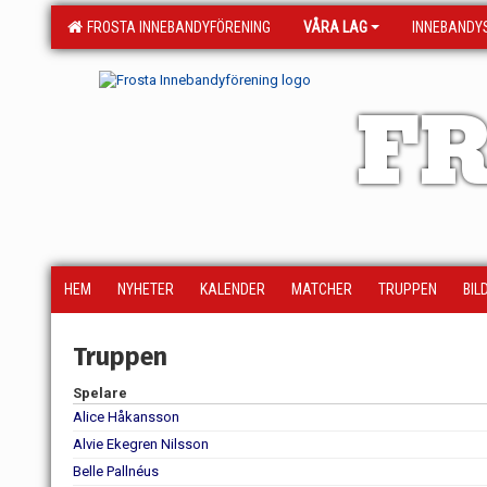
FROSTA INNEBANDYFÖRENING
VÅRA LAG
INNEBANDY
FR
HEM
NYHETER
KALENDER
MATCHER
TRUPPEN
BIL
Truppen
Spelare
Alice Håkansson
Alvie Ekegren Nilsson
Belle Pallnéus