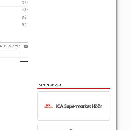
9 år
8 år
9 år
9 år
0701-767797
SPONSORER