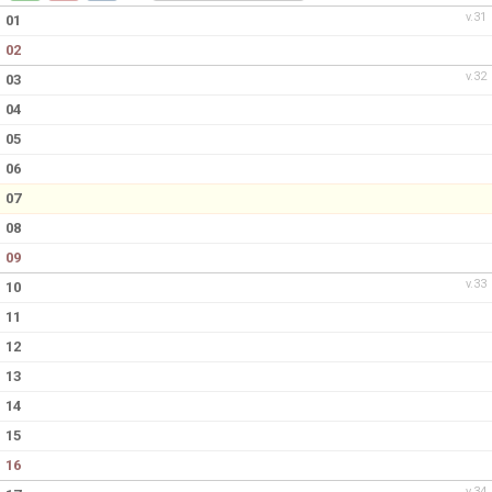
KONTAKT
v.31
01
02
v.32
03
04
05
06
07
08
09
v.33
10
11
12
13
14
15
16
v.34