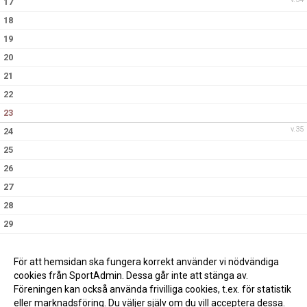
17
18
19
20
21
22
23
v.35
24
25
26
27
28
29
30
v.36
31
För att hemsidan ska fungera korrekt använder vi nödvändiga
cookies från SportAdmin. Dessa går inte att stänga av.
Föreningen kan också använda frivilliga cookies, t.ex. för statistik
eller marknadsföring. Du väljer själv om du vill acceptera dessa.