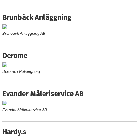
DOKUMENT
Brunbäck Anläggning
KONTAKT
VÅRA SPONSORER
Brunbäck Anläggning AB
Derome
Derome i Helsingborg
Evander Måleriservice AB
Evander Måleriservice AB
Hardy.s