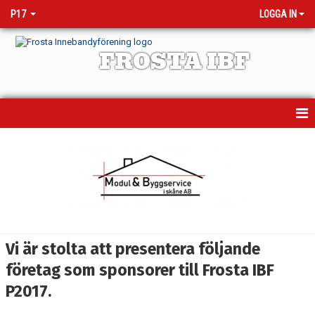
P17
LOGGA IN
FROSTA IBF
HEM
NYHETER
KALENDER
MATCHER
Vi är stolta att presentera följande
TRUPPEN
företag som sponsorer till Frosta IBF
P2017.
BILDGALLERI