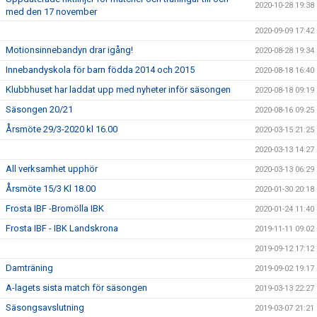
2020-10-28 19:38
med den 17 november
2020-09-09 17:42
Motionsinnebandyn drar igång!
2020-08-28 19:34
Innebandyskola för barn födda 2014 och 2015
2020-08-18 16:40
Klubbhuset har laddat upp med nyheter inför säsongen
2020-08-18 09:19
Säsongen 20/21
2020-08-16 09:25
Årsmöte 29/3-2020 kl 16.00
2020-03-15 21:25
2020-03-13 14:27
All verksamhet upphör
2020-03-13 06:29
Årsmöte 15/3 Kl 18.00
2020-01-30 20:18
Frosta IBF -Bromölla IBK
2020-01-24 11:40
Frosta IBF - IBK Landskrona
2019-11-11 09:02
2019-09-12 17:12
Damträning
2019-09-02 19:17
A-lagets sista match för säsongen
2019-03-13 22:27
Säsongsavslutning
2019-03-07 21:21