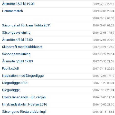
Årsmöte 25/3 kl 19.00
2019-02-10 20:43
Hemmamatch
2019-02-06 23:24
2018-09-17 09:33
Säsongstart för barn födda 2011
2018-09-04 09:29
Säsongsavslutning
2018-03-08 14:59
Årsmöte 4/3 kl 17.00
2018-02-01 20:02
Klubbträff med Klubbhuset
2017-08-21 12:59
Säsongsavslutning
2017-03-27 22:14
Årsmöte 5/3 kl 17.00
2017-01-30 21:31
Publikstöd!
2017-01-18 20:39
Inspiration med Diegodigge
2016-12-06 14:19
Diegodigge 3/12
2016-11-29 08:04
Diegodigge
2016-10-12 20:24
Frosta Innebandy – En vädjan
2016-10-03 11:14
Innebandyskolan Hösten 2016
2016-10-02 21:00
Säsongens första drabbning!
2016-08-18 11:54