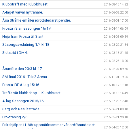
Klubbträff med Klubbhuset
2016-08-13 14:22
A-laget värvar ny tränare.
2016-06-02 22:00
Åsa Stråhle erhåller idrottsledarstipendie.
2016-05-01 17:00
Frosta i 3:an säsongen 16/17!
2016-04-14 06:09
Heja fram Frosta till 3:an!
2016-04-05 09:59
Säsongsavslutning 1/4 kl 18
2016-03-22 21:54
Slutstrid i Div 4!
2016-03-13 21:45
2016-02-23 13:00
Årsmöte den 20/3 kl. 17
2016-02-07 09:36
SM-final 2016 - Tele2 Arena
2015-11-01 19:05
Frosta IBF A-lag 15/16
2015-10-17 11:18
Träffa vår klubbshop – Klubbhuset
2015-08-16 14:49
A-lag Säsongen 2015/16
2015-07-29 17:40
Sarg och Resultattavla
2015-06-21 09:10
Provträning 2/6
2015-05-21 20:18
Erikshjälpen i Höör uppmärksammar vår ordförande och
2015-04-26 12:00