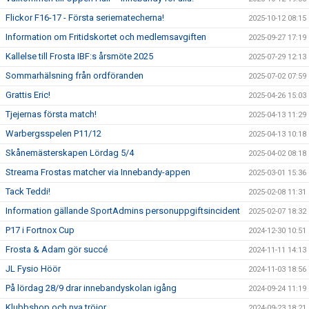
Flickor F16-17 - Första seriematecherna!
2025-10-12 08:15
Information om Fritidskortet och medlemsavgiften
2025-09-27 17:19
Kallelse till Frosta IBF:s årsmöte 2025
2025-07-29 12:13
Sommarhälsning från ordföranden
2025-07-02 07:59
Grattis Eric!
2025-04-26 15:03
Tjejernas första match!
2025-04-13 11:29
Warbergsspelen P11/12
2025-04-13 10:18
Skånemästerskapen Lördag 5/4
2025-04-02 08:18
Streama Frostas matcher via Innebandy-appen
2025-03-01 15:36
Tack Teddi!
2025-02-08 11:31
Information gällande SportAdmins personuppgiftsincident
2025-02-07 18:32
P17 i Fortnox Cup
2024-12-30 10:51
Frosta & Adam gör succé
2024-11-11 14:13
JL Fysio Höör
2024-11-03 18:56
På lördag 28/9 drar innebandyskolan igång
2024-09-24 11:19
Klubbshop och nya tröjor
2024-09-23 18:21