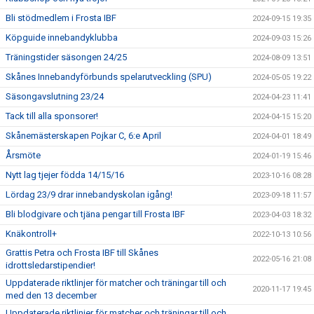
Bli stödmedlem i Frosta IBF
2024-09-15 19:35
Köpguide innebandyklubba
2024-09-03 15:26
Träningstider säsongen 24/25
2024-08-09 13:51
Skånes Innebandyförbunds spelarutveckling (SPU)
2024-05-05 19:22
Säsongavslutning 23/24
2024-04-23 11:41
Tack till alla sponsorer!
2024-04-15 15:20
Skånemästerskapen Pojkar C, 6:e April
2024-04-01 18:49
Årsmöte
2024-01-19 15:46
Nytt lag tjejer födda 14/15/16
2023-10-16 08:28
Lördag 23/9 drar innebandyskolan igång!
2023-09-18 11:57
Bli blodgivare och tjäna pengar till Frosta IBF
2023-04-03 18:32
Knäkontroll+
2022-10-13 10:56
Grattis Petra och Frosta IBF till Skånes
2022-05-16 21:08
idrottsledarstipendier!
Uppdaterade riktlinjer för matcher och träningar till och
2020-11-17 19:45
med den 13 december
Uppdaterade riktlinjer för matcher och träningar till och