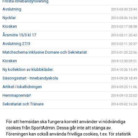
Frosta innebandyförening.
Avslutning
2015-03-30 23:44
Nycklar
2015-03-06 16:34
Kiosken
2015-02-17 08:38
Årsmöte 15/3 kl 17
2015-02-11 20:42
Avslutning 27/3
2015-02-11 20:37
Matchschema inklusive Domare och Sekretariat
2015-01-20 22:56
Kiosken
2014-12-30 09:51
Ny kollektion av klubbkläder.
2014-10-26 15:49
Säsongsstart - Innebandyskola
2014-09-28 18:49
Artikel i lokaltidningen
2014-09-23 11:06
Hemmapremiär!
2014-09-10 22:02
Sekretariat och Tränare
2014-09-02 16:24
Träningstider 2014/2015
2014-08-20 08:02
A-lag på gång igen.
För att hemsidan ska fungera korrekt använder vi nödvändiga
2014-05-23 12:00
cookies från SportAdmin. Dessa går inte att stänga av.
Tack för säsongen 2013/14.
2014-04-06 12:00
Föreningen kan också använda frivilliga cookies, t.ex. för statistik