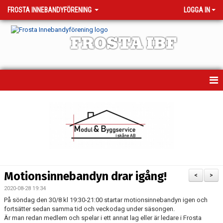
FROSTA INNEBANDYFÖRENING
LOGGA IN
FROSTA IBF
HEM
MATCHER
TRÄNINGSTIDER
KALENDER
Motionsinnebandyn drar igång!
<
>
OM KLUBBEN
2020-08-28 19:34
På söndag den 30/8 kl 19:30-21:00 startar motionsinnebandyn igen och
VÅRA LAG - KONTAKTPERSONER
fortsätter sedan samma tid och veckodag under säsongen.
Är man redan medlem och spelar i ett annat lag eller är ledare i Frosta