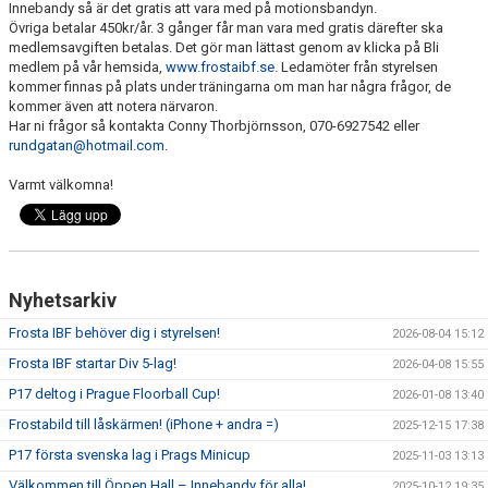
Innebandy så är det gratis att vara med på motionsbandyn.
KONTAKT
Övriga betalar 450kr/år. 3 gånger får man vara med gratis därefter ska
medlemsavgiften betalas. Det gör man lättast genom av klicka på Bli
KLUBBKLÄDER
medlem på vår hemsida,
www.frostaibf.se
. Ledamöter från styrelsen
kommer finnas på plats under träningarna om man har några frågor, de
MEDLEMSAVGIFTER
kommer även att notera närvaron.
Har ni frågor så kontakta Conny Thorbjörnsson, 070-6927542 eller
rundgatan@hotmail.com
.
SPONSRING
Varmt välkomna!
DOKUMENT
INSTRUKTIONSFILM
GÅ EN UTBILDNING
Nyhetsarkiv
Frosta IBF behöver dig i styrelsen!
2026-08-04 15:12
KNÄKONTROLL+
Frosta IBF startar Div 5-lag!
2026-04-08 15:55
HITTA TILL HALLEN
P17 deltog i Prague Floorball Cup!
2026-01-08 13:40
Frostabild till låskärmen! (iPhone + andra =)
2025-12-15 17:38
P17 första svenska lag i Prags Minicup
2025-11-03 13:13
Välkommen till Öppen Hall – Innebandy för alla!
2025-10-12 19:35