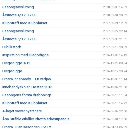
Säsongsavslutning
2018-03-08 14:59
Årsmöte 4/3 kl 17.00
2018-02-01 20:02
Klubbträff med Klubbhuset
2017-08-21 12:59
Säsongsavslutning
2017-03-27 22:14
Årsmöte 5/3 kl 17.00
2017-01-30 21:31
Publikstöd!
2017-01-18 20:39
Inspiration med Diegodigge
2016-12-06 14:19
Diegodigge 3/12
2016-11-29 08:04
Diegodigge
2016-10-12 20:24
Frosta Innebandy – En vädjan
2016-10-03 11:14
Innebandyskolan Hösten 2016
2016-10-02 21:00
Säsongens första drabbning!
2016-08-18 11:54
Klubbträff med Klubbhuset
2016-08-13 14:22
A-laget värvar ny tränare.
2016-06-02 22:00
Åsa Stråhle erhåller idrottsledarstipendie.
2016-05-01 17:00
Frosta i 3:an säsongen 16/17!
2016-04-14 06:09