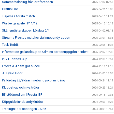
Sommarhälsning från ordföranden
2025-07-02 07:59
Grattis Eric!
2025-04-26 15:03
Tjejernas första match!
2025-04-13 11:29
Warbergsspelen P11/12
2025-04-13 10:18
Skånemästerskapen Lördag 5/4
2025-04-02 08:18
Streama Frostas matcher via Innebandy-appen
2025-03-01 15:36
Tack Teddi!
2025-02-08 11:31
Information gällande SportAdmins personuppgiftsincident
2025-02-07 18:32
P17 i Fortnox Cup
2024-12-30 10:51
Frosta & Adam gör succé
2024-11-11 14:13
JL Fysio Höör
2024-11-03 18:56
På lördag 28/9 drar innebandyskolan igång
2024-09-24 11:19
Klubbshop och nya tröjor
2024-09-23 18:21
Bli stödmedlem i Frosta IBF
2024-09-15 19:35
Köpguide innebandyklubba
2024-09-03 15:26
Träningstider säsongen 24/25
2024-08-09 13:51