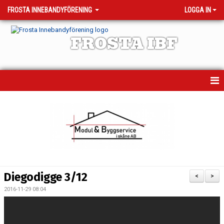
FROSTA INNEBANDYFÖRENING
LOGGA IN
FROSTA IBF
HEM
MATCHER
TRÄNINGSTIDER
KALENDER
Diegodigge 3/12
<
>
OM KLUBBEN
2016-11-29 08:04
VÅRA LAG - KONTAKTPERSONER