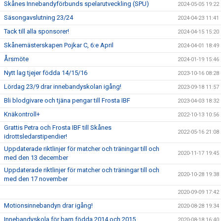
Skånes Innebandyförbunds spelarutveckling (SPU)
2024-05-05 19:22
Säsongavslutning 23/24
2024-04-23 11:41
Tack till alla sponsorer!
2024-04-15 15:20
Skånemästerskapen Pojkar C, 6:e April
2024-04-01 18:49
Årsmöte
2024-01-19 15:46
Nytt lag tjejer födda 14/15/16
2023-10-16 08:28
Lördag 23/9 drar innebandyskolan igång!
2023-09-18 11:57
Bli blodgivare och tjäna pengar till Frosta IBF
2023-04-03 18:32
Knäkontroll+
2022-10-13 10:56
Grattis Petra och Frosta IBF till Skånes
2022-05-16 21:08
idrottsledarstipendier!
Uppdaterade riktlinjer för matcher och träningar till och
2020-11-17 19:45
med den 13 december
Uppdaterade riktlinjer för matcher och träningar till och
2020-10-28 19:38
med den 17 november
2020-09-09 17:42
Motionsinnebandyn drar igång!
2020-08-28 19:34
Innebandyskola för barn födda 2014 och 2015
2020-08-18 16:40