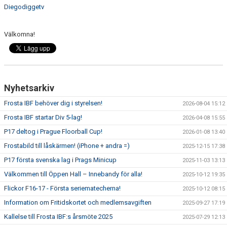
Diegodiggetv
Välkomna!
Nyhetsarkiv
Frosta IBF behöver dig i styrelsen!
2026-08-04 15:12
Frosta IBF startar Div 5-lag!
2026-04-08 15:55
P17 deltog i Prague Floorball Cup!
2026-01-08 13:40
Frostabild till låskärmen! (iPhone + andra =)
2025-12-15 17:38
P17 första svenska lag i Prags Minicup
2025-11-03 13:13
Välkommen till Öppen Hall – Innebandy för alla!
2025-10-12 19:35
Flickor F16-17 - Första seriematecherna!
2025-10-12 08:15
Information om Fritidskortet och medlemsavgiften
2025-09-27 17:19
Kallelse till Frosta IBF:s årsmöte 2025
2025-07-29 12:13