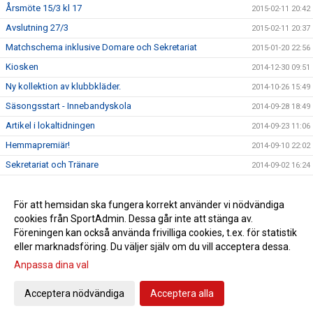
Årsmöte 15/3 kl 17
2015-02-11 20:42
Avslutning 27/3
2015-02-11 20:37
Matchschema inklusive Domare och Sekretariat
2015-01-20 22:56
Kiosken
2014-12-30 09:51
Ny kollektion av klubbkläder.
2014-10-26 15:49
Säsongsstart - Innebandyskola
2014-09-28 18:49
Artikel i lokaltidningen
2014-09-23 11:06
Hemmapremiär!
2014-09-10 22:02
Sekretariat och Tränare
2014-09-02 16:24
Träningstider 2014/2015
2014-08-20 08:02
A-lag på gång igen.
För att hemsidan ska fungera korrekt använder vi nödvändiga
2014-05-23 12:00
cookies från SportAdmin. Dessa går inte att stänga av.
Tack för säsongen 2013/14.
2014-04-06 12:00
Föreningen kan också använda frivilliga cookies, t.ex. för statistik
eller marknadsföring. Du väljer själv om du vill acceptera dessa.
Anpassa dina val
Cookie-inställningar
Gå till Webbversion
Acceptera nödvändiga
Acceptera alla