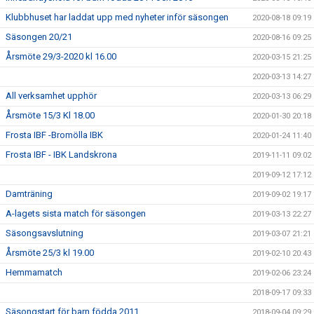
Klubbhuset har laddat upp med nyheter inför säsongen
2020-08-18 09:19
Säsongen 20/21
2020-08-16 09:25
Årsmöte 29/3-2020 kl 16.00
2020-03-15 21:25
2020-03-13 14:27
All verksamhet upphör
2020-03-13 06:29
Årsmöte 15/3 Kl 18.00
2020-01-30 20:18
Frosta IBF -Bromölla IBK
2020-01-24 11:40
Frosta IBF - IBK Landskrona
2019-11-11 09:02
2019-09-12 17:12
Damträning
2019-09-02 19:17
A-lagets sista match för säsongen
2019-03-13 22:27
Säsongsavslutning
2019-03-07 21:21
Årsmöte 25/3 kl 19.00
2019-02-10 20:43
Hemmamatch
2019-02-06 23:24
2018-09-17 09:33
Säsongstart för barn födda 2011
2018-09-04 09:29