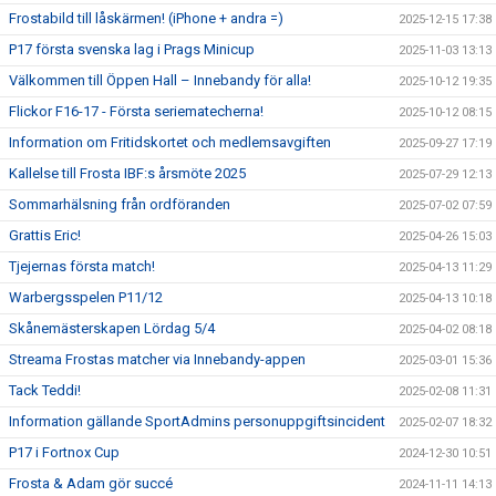
Frostabild till låskärmen! (iPhone + andra =)
2025-12-15 17:38
P17 första svenska lag i Prags Minicup
2025-11-03 13:13
Välkommen till Öppen Hall – Innebandy för alla!
2025-10-12 19:35
Flickor F16-17 - Första seriematecherna!
2025-10-12 08:15
Information om Fritidskortet och medlemsavgiften
2025-09-27 17:19
Kallelse till Frosta IBF:s årsmöte 2025
2025-07-29 12:13
Sommarhälsning från ordföranden
2025-07-02 07:59
Grattis Eric!
2025-04-26 15:03
Tjejernas första match!
2025-04-13 11:29
Warbergsspelen P11/12
2025-04-13 10:18
Skånemästerskapen Lördag 5/4
2025-04-02 08:18
Streama Frostas matcher via Innebandy-appen
2025-03-01 15:36
Tack Teddi!
2025-02-08 11:31
Information gällande SportAdmins personuppgiftsincident
2025-02-07 18:32
P17 i Fortnox Cup
2024-12-30 10:51
Frosta & Adam gör succé
2024-11-11 14:13