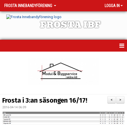
FROSTA INNEBANDYFÖRENING
LOGGA IN
FROSTA IBF
HEM
MATCHER
TRÄNINGSTIDER
KALENDER
Frosta i 3:an säsongen 16/17!
<
>
OM KLUBBEN
2016-04-14 06:09
VÅRA LAG - KONTAKTPERSONER