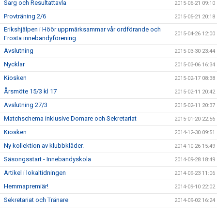
Sarg och Resultattavla
2015-06-21 09:10
Provträning 2/6
2015-05-21 20:18
Erikshjälpen i Höör uppmärksammar vår ordförande och
2015-04-26 12:00
Frosta innebandyförening.
Avslutning
2015-03-30 23:44
Nycklar
2015-03-06 16:34
Kiosken
2015-02-17 08:38
Årsmöte 15/3 kl 17
2015-02-11 20:42
Avslutning 27/3
2015-02-11 20:37
Matchschema inklusive Domare och Sekretariat
2015-01-20 22:56
Kiosken
2014-12-30 09:51
Ny kollektion av klubbkläder.
2014-10-26 15:49
Säsongsstart - Innebandyskola
2014-09-28 18:49
Artikel i lokaltidningen
2014-09-23 11:06
Hemmapremiär!
2014-09-10 22:02
Sekretariat och Tränare
2014-09-02 16:24
Träningstider 2014/2015
2014-08-20 08:02