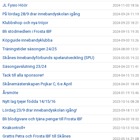
JL Fysio Höör
2024-11-03 18:56
På lördag 28/9 drar innebandyskolan igång
2024-09-24 11:19
Klubbshop och nya tröjor
2024-09-23 18:21
Bli stödmedlem i Frosta IBF
2024-09-15 19:35
Köpguide innebandyklubba
2024-09-03 15:26
Träningstider säsongen 24/25
2024-08-09 13:51
Skånes Innebandyförbunds spelarutveckling (SPU)
2024-05-05 19:22
Säsongavslutning 23/24
2024-04-23 11:41
Tack till alla sponsorer!
2024-04-15 15:20
Skånemästerskapen Pojkar C, 6:e April
2024-04-01 18:49
Årsmöte
2024-01-19 15:46
Nytt lag tjejer födda 14/15/16
2023-10-16 08:28
Lördag 23/9 drar innebandyskolan igång!
2023-09-18 11:57
Bli blodgivare och tjäna pengar till Frosta IBF
2023-04-03 18:32
Knäkontroll+
2022-10-13 10:56
Grattis Petra och Frosta IBF till Skånes
2022-05-16 21:08