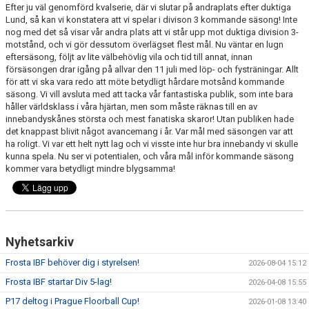
KONTAKT
Efter ju väl genomförd kvalserie, där vi slutar på andraplats efter duktiga
Lund, så kan vi konstatera att vi spelar i divison 3 kommande säsong! Inte
nog med det så visar vår andra plats att vi står upp mot duktiga division 3-
KLUBBKLÄDER
motstånd, och vi gör dessutom överlägset flest mål. Nu väntar en lugn
eftersäsong, följt av lite välbehövlig vila och tid till annat, innan
MEDLEMSAVGIFTER
försäsongen drar igång på allvar den 11 juli med löp- och fysträningar. Allt
för att vi ska vara redo att möte betydligt hårdare motsånd kommande
säsong. Vi vill avsluta med att tacka vår fantastiska publik, som inte bara
SPONSRING
håller världsklass i våra hjärtan, men som måste räknas till en av
innebandyskånes största och mest fanatiska skaror! Utan publiken hade
DOKUMENT
det knappast blivit något avancemang i år. Var mål med säsongen var att
ha roligt. Vi var ett helt nytt lag och vi visste inte hur bra innebandy vi skulle
INSTRUKTIONSFILM
kunna spela. Nu ser vi potentialen, och våra mål inför kommande säsong
kommer vara betydligt mindre blygsamma!
GÅ EN UTBILDNING
KNÄKONTROLL+
Nyhetsarkiv
HITTA TILL HALLEN
Frosta IBF behöver dig i styrelsen!
2026-08-04 15:12
Frosta IBF startar Div 5-lag!
2026-04-08 15:55
P17 deltog i Prague Floorball Cup!
2026-01-08 13:40