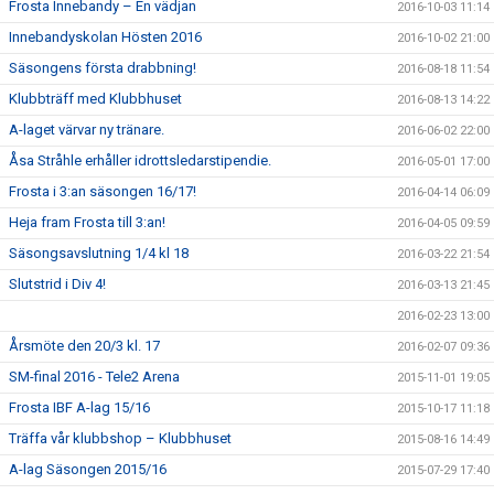
Frosta Innebandy – En vädjan
2016-10-03 11:14
Innebandyskolan Hösten 2016
2016-10-02 21:00
Säsongens första drabbning!
2016-08-18 11:54
Klubbträff med Klubbhuset
2016-08-13 14:22
A-laget värvar ny tränare.
2016-06-02 22:00
Åsa Stråhle erhåller idrottsledarstipendie.
2016-05-01 17:00
Frosta i 3:an säsongen 16/17!
2016-04-14 06:09
Heja fram Frosta till 3:an!
2016-04-05 09:59
Säsongsavslutning 1/4 kl 18
2016-03-22 21:54
Slutstrid i Div 4!
2016-03-13 21:45
2016-02-23 13:00
Årsmöte den 20/3 kl. 17
2016-02-07 09:36
SM-final 2016 - Tele2 Arena
2015-11-01 19:05
Frosta IBF A-lag 15/16
2015-10-17 11:18
Träffa vår klubbshop – Klubbhuset
2015-08-16 14:49
A-lag Säsongen 2015/16
2015-07-29 17:40