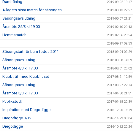
Damträning
2019-09-02 19:17
A-lagets sista match för säsongen
2019-03-13 22:27
Säsongsavslutning
2019-03-07 21:21
Årsmöte 25/3 kl 19.00
2019-02-10 20:43
Hemmamatch
2019-02-06 23:24
2018-09-17 09:33
Säsongstart för barn födda 2011
2018-09-04 09:29
Säsongsavslutning
2018-03-08 14:59
Årsmöte 4/3 kl 17.00
2018-02-01 20:02
Klubbträff med Klubbhuset
2017-08-21 12:59
Säsongsavslutning
2017-03-27 22:14
Årsmöte 5/3 kl 17.00
2017-01-30 21:31
Publikstöd!
2017-01-18 20:39
Inspiration med Diegodigge
2016-12-06 14:19
Diegodigge 3/12
2016-11-29 08:04
Diegodigge
2016-10-12 20:24