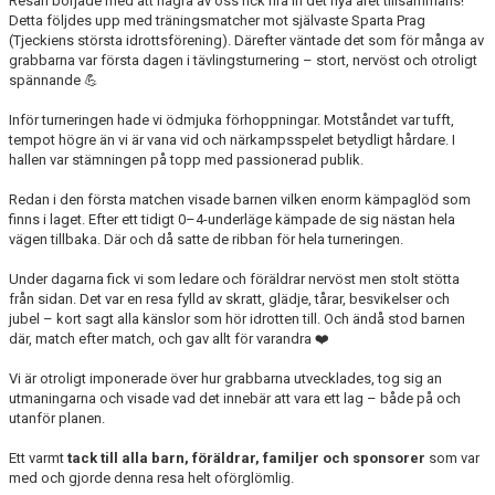
Resan började med att några av oss fick fira in det nya året tillsammans!
Detta följdes upp med träningsmatcher mot självaste Sparta Prag
(Tjeckiens största idrottsförening). Därefter väntade det som för många av
grabbarna var första dagen i
tävlingsturnering – stort, nervöst och otroligt
spännande 💪
Inför turneringen hade vi ödmjuka förhoppningar. Motståndet var tufft,
tempot högre än vi är vana vid och närkampsspelet betydligt hårdare. I
hallen var stämningen på topp med passionerad publik.
Redan i den första matchen visade barnen vilken enorm kämpaglöd som
finns i laget. Efter ett tidigt 0–4-underläge kämpade de sig nästan hela
vägen tillbaka. Där och då satte de ribban för hela turneringen.
Under dagarna fick vi som ledare och föräldrar nervöst men stolt stötta
från sidan. Det var en resa fylld av skratt, glädje, tårar, besvikelser och
jubel – kort sagt alla känslor som hör idrotten till. Och ändå stod barnen
där, match efter match, och gav allt för varandra ❤️
Vi är otroligt imponerade över hur grabbarna utvecklades, tog sig an
utmaningarna och visade vad det innebär att vara ett lag – både på och
utanför planen.
Ett varmt
tack till alla barn, föräldrar, familjer och sponsorer
som var
med och gjorde denna resa helt oförglömlig.