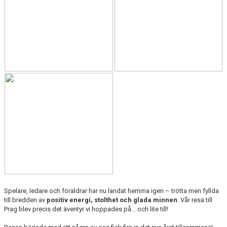
KONTAKT
KLUBBKLÄDER
MEDLEMSAVGIFTER
SPONSRING
DOKUMENT
INSTRUKTIONSFILM
GÅ EN UTBILDNING
KNÄKONTROLL+
HITTA TILL HALLEN
Spelare, ledare och föräldrar har nu landat hemma igen – trötta men fyllda
till bredden av
positiv energi, stolthet och glada minnen
. Vår resa till
Prag blev precis det äventyr vi hoppades på… och lite till!