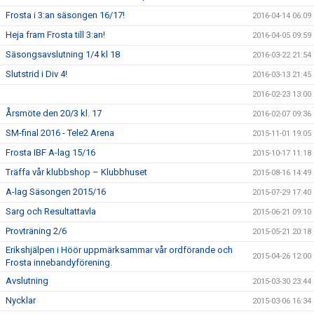
Frosta i 3:an säsongen 16/17!
2016-04-14 06:09
Heja fram Frosta till 3:an!
2016-04-05 09:59
Säsongsavslutning 1/4 kl 18
2016-03-22 21:54
Slutstrid i Div 4!
2016-03-13 21:45
2016-02-23 13:00
Årsmöte den 20/3 kl. 17
2016-02-07 09:36
SM-final 2016 - Tele2 Arena
2015-11-01 19:05
Frosta IBF A-lag 15/16
2015-10-17 11:18
Träffa vår klubbshop – Klubbhuset
2015-08-16 14:49
A-lag Säsongen 2015/16
2015-07-29 17:40
Sarg och Resultattavla
2015-06-21 09:10
Provträning 2/6
2015-05-21 20:18
Erikshjälpen i Höör uppmärksammar vår ordförande och
2015-04-26 12:00
Frosta innebandyförening.
Avslutning
2015-03-30 23:44
Nycklar
2015-03-06 16:34