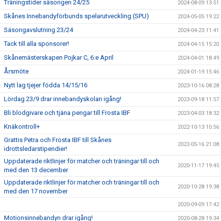
Träningstider säsongen 24/25
2024-08-09 13:51
Skånes Innebandyförbunds spelarutveckling (SPU)
2024-05-05 19:22
Säsongavslutning 23/24
2024-04-23 11:41
Tack till alla sponsorer!
2024-04-15 15:20
Skånemästerskapen Pojkar C, 6:e April
2024-04-01 18:49
Årsmöte
2024-01-19 15:46
Nytt lag tjejer födda 14/15/16
2023-10-16 08:28
Lördag 23/9 drar innebandyskolan igång!
2023-09-18 11:57
Bli blodgivare och tjäna pengar till Frosta IBF
2023-04-03 18:32
Knäkontroll+
2022-10-13 10:56
Grattis Petra och Frosta IBF till Skånes
2022-05-16 21:08
idrottsledarstipendier!
Uppdaterade riktlinjer för matcher och träningar till och
2020-11-17 19:45
med den 13 december
Uppdaterade riktlinjer för matcher och träningar till och
2020-10-28 19:38
med den 17 november
2020-09-09 17:42
Motionsinnebandyn drar igång!
2020-08-28 19:34