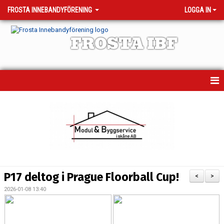
FROSTA INNEBANDYFÖRENING
LOGGA IN
FROSTA IBF
HEM
MATCHER
TRÄNINGSTIDER
KALENDER
P17 deltog i Prague Floorball Cup!
<
>
OM KLUBBEN
2026-01-08 13:40
VÅRA LAG - KONTAKTPERSONER