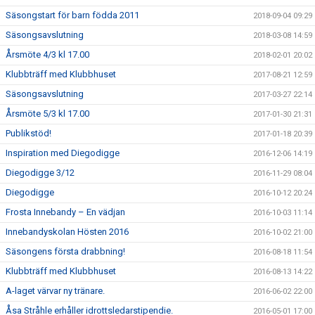
Säsongstart för barn födda 2011
2018-09-04 09:29
Säsongsavslutning
2018-03-08 14:59
Årsmöte 4/3 kl 17.00
2018-02-01 20:02
Klubbträff med Klubbhuset
2017-08-21 12:59
Säsongsavslutning
2017-03-27 22:14
Årsmöte 5/3 kl 17.00
2017-01-30 21:31
Publikstöd!
2017-01-18 20:39
Inspiration med Diegodigge
2016-12-06 14:19
Diegodigge 3/12
2016-11-29 08:04
Diegodigge
2016-10-12 20:24
Frosta Innebandy – En vädjan
2016-10-03 11:14
Innebandyskolan Hösten 2016
2016-10-02 21:00
Säsongens första drabbning!
2016-08-18 11:54
Klubbträff med Klubbhuset
2016-08-13 14:22
A-laget värvar ny tränare.
2016-06-02 22:00
Åsa Stråhle erhåller idrottsledarstipendie.
2016-05-01 17:00