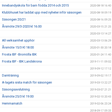
Innebandyskola för barn födda 2014 och 2015
2020-08-18 16:40
Klubbhuset har laddat upp med nyheter inför säsongen
2020-08-18 09:19
Säsongen 20/21
2020-08-16 09:25
Årsmöte 29/3-2020 kl 16.00
2020-03-15 21:25
2020-03-13 14:27
All verksamhet upphör
2020-03-13 06:29
Årsmöte 15/3 Kl 18.00
2020-01-30 20:18
Frosta IBF -Bromölla IBK
2020-01-24 11:40
Frosta IBF - IBK Landskrona
2019-11-11 09:02
2019-09-12 17:12
Damträning
2019-09-02 19:17
A-lagets sista match för säsongen
2019-03-13 22:27
Säsongsavslutning
2019-03-07 21:21
Årsmöte 25/3 kl 19.00
2019-02-10 20:43
Hemmamatch
2019-02-06 23:24
2018-09-17 09:33