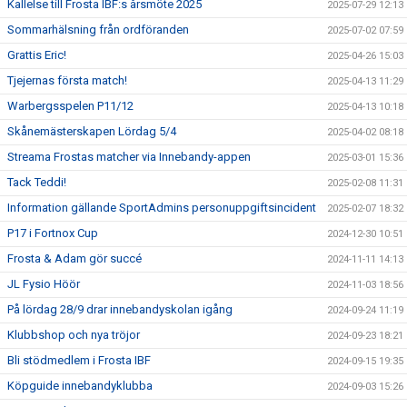
Kallelse till Frosta IBF:s årsmöte 2025
2025-07-29 12:13
Sommarhälsning från ordföranden
2025-07-02 07:59
Grattis Eric!
2025-04-26 15:03
Tjejernas första match!
2025-04-13 11:29
Warbergsspelen P11/12
2025-04-13 10:18
Skånemästerskapen Lördag 5/4
2025-04-02 08:18
Streama Frostas matcher via Innebandy-appen
2025-03-01 15:36
Tack Teddi!
2025-02-08 11:31
Information gällande SportAdmins personuppgiftsincident
2025-02-07 18:32
P17 i Fortnox Cup
2024-12-30 10:51
Frosta & Adam gör succé
2024-11-11 14:13
JL Fysio Höör
2024-11-03 18:56
På lördag 28/9 drar innebandyskolan igång
2024-09-24 11:19
Klubbshop och nya tröjor
2024-09-23 18:21
Bli stödmedlem i Frosta IBF
2024-09-15 19:35
Köpguide innebandyklubba
2024-09-03 15:26