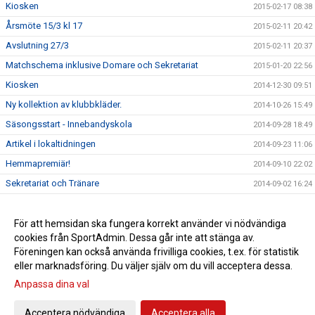
Kiosken
2015-02-17 08:38
Årsmöte 15/3 kl 17
2015-02-11 20:42
Avslutning 27/3
2015-02-11 20:37
Matchschema inklusive Domare och Sekretariat
2015-01-20 22:56
Kiosken
2014-12-30 09:51
Ny kollektion av klubbkläder.
2014-10-26 15:49
Säsongsstart - Innebandyskola
2014-09-28 18:49
Artikel i lokaltidningen
2014-09-23 11:06
Hemmapremiär!
2014-09-10 22:02
Sekretariat och Tränare
2014-09-02 16:24
Träningstider 2014/2015
2014-08-20 08:02
A-lag på gång igen.
För att hemsidan ska fungera korrekt använder vi nödvändiga
2014-05-23 12:00
cookies från SportAdmin. Dessa går inte att stänga av.
Tack för säsongen 2013/14.
2014-04-06 12:00
Föreningen kan också använda frivilliga cookies, t.ex. för statistik
eller marknadsföring. Du väljer själv om du vill acceptera dessa.
Anpassa dina val
Cookie-inställningar
Gå till Webbversion
Acceptera nödvändiga
Acceptera alla