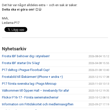
Det här var något alldeles extra – och en sak är säker:
Detta ska vi göra om!
👏😀
Mvh,
Ledarna P17
Nyhetsarkiv
Frosta IBF behöver dig i styrelsen!
2026-08-04 15:12
Frosta IBF startar Div 5-lag!
2026-04-08 15:55
P17 deltog i Prague Floorball Cup!
2026-01-08 13:40
Frostabild till låskärmen! (iPhone + andra =)
2025-12-15 17:38
P17 första svenska lag i Prags Minicup
2025-11-03 13:13
Välkommen till Öppen Hall – Innebandy för alla!
2025-10-12 19:35
Flickor F16-17 - Första seriematecherna!
2025-10-12 08:15
Information om Fritidskortet och medlemsavgiften
2025-09-27 17:19