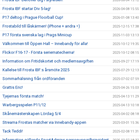
2026-08-04 15:12
Frosta IBF startar Div 5-lag!
2026-04-08 15:55
P17 deltog i Prague Floorball Cup!
2026-01-08 13:40
Frostabild till låskärmen! (iPhone + andra =)
2025-12-15 17:38
P17 första svenska lag i Prags Minicup
2025-11-03 13:13
Välkommen till Öppen Hall – Innebandy för alla!
2025-10-12 19:35
Flickor F16-17 - Första seriematecherna!
2025-10-12 08:15
Information om Fritidskortet och medlemsavgiften
2025-09-27 17:19
Kallelse till Frosta IBF:s årsmöte 2025
2025-07-29 12:13
Sommarhälsning från ordföranden
2025-07-02 07:59
Grattis Eric!
2025-04-26 15:03
Tjejernas första match!
2025-04-13 11:29
Warbergsspelen P11/12
2025-04-13 10:18
Skånemästerskapen Lördag 5/4
2025-04-02 08:18
Streama Frostas matcher via Innebandy-appen
2025-03-01 15:36
Tack Teddi!
2025-02-08 11:31
Information gällande SportAdmins personuppgiftsincident