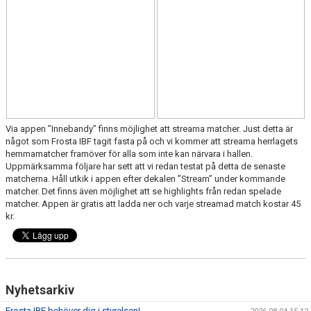
KONTAKT
KLUBBKLÄDER
MEDLEMSAVGIFTER
SPONSRING
DOKUMENT
Via appen ”Innebandy” finns möjlighet att streama matcher. Just detta är
något som Frosta IBF tagit fasta på och vi kommer att streama herrlagets
hemmamatcher framöver för alla som inte kan närvara i hallen.
INSTRUKTIONSFILM
Uppmärksamma följare har sett att vi redan testat på detta de senaste
matcherna. Håll utkik i appen efter dekalen ”Stream” under kommande
GÅ EN UTBILDNING
matcher. Det finns även möjlighet att se highlights från redan spelade
matcher. Appen är gratis att ladda ner och varje streamad match kostar 45
kr.
KNÄKONTROLL+
HITTA TILL HALLEN
Nyhetsarkiv
Frosta IBF behöver dig i styrelsen!