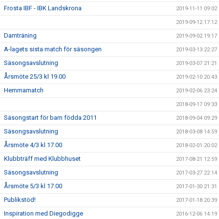
Frosta IBF - IBK Landskrona
2019-11-11 09:02
2019-09-12 17:12
Damträning
2019-09-02 19:17
A-lagets sista match för säsongen
2019-03-13 22:27
Säsongsavslutning
2019-03-07 21:21
Årsmöte 25/3 kl 19.00
2019-02-10 20:43
Hemmamatch
2019-02-06 23:24
2018-09-17 09:33
Säsongstart för barn födda 2011
2018-09-04 09:29
Säsongsavslutning
2018-03-08 14:59
Årsmöte 4/3 kl 17.00
2018-02-01 20:02
Klubbträff med Klubbhuset
2017-08-21 12:59
Säsongsavslutning
2017-03-27 22:14
Årsmöte 5/3 kl 17.00
2017-01-30 21:31
Publikstöd!
2017-01-18 20:39
Inspiration med Diegodigge
2016-12-06 14:19