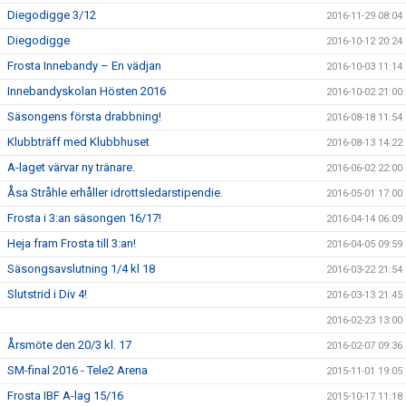
Diegodigge 3/12
2016-11-29 08:04
Diegodigge
2016-10-12 20:24
Frosta Innebandy – En vädjan
2016-10-03 11:14
Innebandyskolan Hösten 2016
2016-10-02 21:00
Säsongens första drabbning!
2016-08-18 11:54
Klubbträff med Klubbhuset
2016-08-13 14:22
A-laget värvar ny tränare.
2016-06-02 22:00
Åsa Stråhle erhåller idrottsledarstipendie.
2016-05-01 17:00
Frosta i 3:an säsongen 16/17!
2016-04-14 06:09
Heja fram Frosta till 3:an!
2016-04-05 09:59
Säsongsavslutning 1/4 kl 18
2016-03-22 21:54
Slutstrid i Div 4!
2016-03-13 21:45
2016-02-23 13:00
Årsmöte den 20/3 kl. 17
2016-02-07 09:36
SM-final 2016 - Tele2 Arena
2015-11-01 19:05
Frosta IBF A-lag 15/16
2015-10-17 11:18