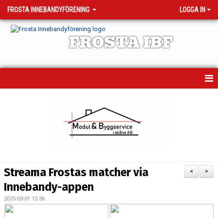
FROSTA INNEBANDYFÖRENING
LOGGA IN
FROSTA IBF
HEM
MATCHER
TRÄNINGSTIDER
KALENDER
Streama Frostas matcher via
<
>
OM KLUBBEN
Innebandy-appen
2025-03-01 15:36
VÅRA LAG - KONTAKTPERSONER