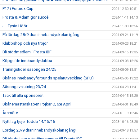
2025-02-07 18:32
P17 i Fortnox Cup
2024-12-30 10:51
Frosta & Adam gör succé
2024-11-11 14:13
JL Fysio Höör
2024-11-03 18:56
På lördag 28/9 drar innebandyskolan igång
2024-09-24 11:19
Klubbshop och nya tröjor
2024-09-23 18:21
Bli stödmedlem i Frosta IBF
2024-09-15 19:35
Köpguide innebandyklubba
2024-09-03 15:26
Träningstider säsongen 24/25
2024-08-09 13:51
Skånes Innebandyförbunds spelarutveckling (SPU)
2024-05-05 19:22
Säsongavslutning 23/24
2024-04-23 11:41
Tack till alla sponsorer!
2024-04-15 15:20
Skånemästerskapen Pojkar C, 6:e April
2024-04-01 18:49
Årsmöte
2024-01-19 15:46
Nytt lag tjejer födda 14/15/16
2023-10-16 08:28
Lördag 23/9 drar innebandyskolan igång!
2023-09-18 11:57
Bli blodgivare och tjäna pengar till Frosta IBF