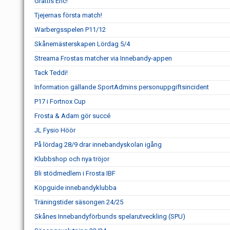
Grattis Eric!
Tjejernas första match!
Warbergsspelen P11/12
Skånemästerskapen Lördag 5/4
Streama Frostas matcher via Innebandy-appen
Tack Teddi!
Information gällande SportAdmins personuppgiftsincident
P17 i Fortnox Cup
Frosta & Adam gör succé
JL Fysio Höör
På lördag 28/9 drar innebandyskolan igång
Klubbshop och nya tröjor
Bli stödmedlem i Frosta IBF
Köpguide innebandyklubba
Träningstider säsongen 24/25
Skånes Innebandyförbunds spelarutveckling (SPU)