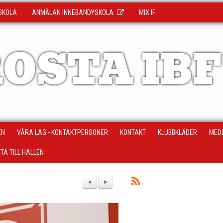
SKOLA
ANMÄLAN INNEBANDYSKOLA
MIX IF
OSTA IBF
EN
VÅRA LAG - KONTAKTPERSONER
KONTAKT
KLUBBKLÄDER
MED
TTA TILL HALLEN
<
>