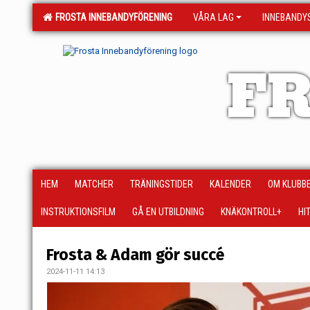
FROSTA INNEBANDYFÖRENING
VÅRA LAG
INNEBANDY
FR
HEM
MATCHER
TRÄNINGSTIDER
KALENDER
OM KLUBB
INSTRUKTIONSFILM
GÅ EN UTBILDNING
KNÄKONTROLL+
HI
Frosta & Adam gör succé
2024-11-11 14:13