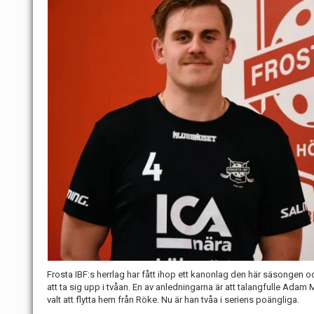
Frosta IBF:s herrlag har fått ihop ett kanonlag den här säsongen o
att ta sig upp i tvåan. En av anledningarna är att talangfulle Adam 
valt att flytta hem från Röke. Nu är han tvåa i seriens poängliga.