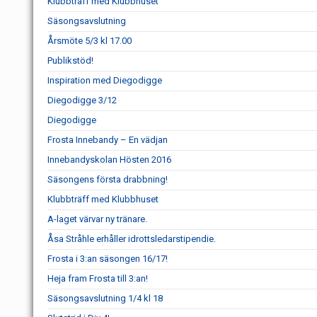
Klubbträff med Klubbhuset
Säsongsavslutning
Årsmöte 5/3 kl 17.00
Publikstöd!
Inspiration med Diegodigge
Diegodigge 3/12
Diegodigge
Frosta Innebandy – En vädjan
Innebandyskolan Hösten 2016
Säsongens första drabbning!
Klubbträff med Klubbhuset
A-laget värvar ny tränare.
Åsa Stråhle erhåller idrottsledarstipendie.
Frosta i 3:an säsongen 16/17!
Heja fram Frosta till 3:an!
Säsongsavslutning 1/4 kl 18