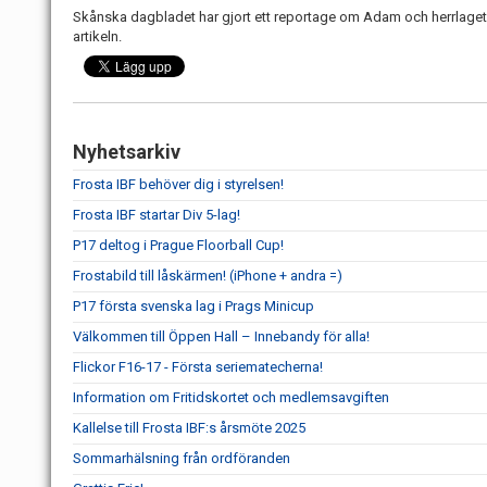
Skånska dagbladet har gjort ett reportage om Adam och herrlaget
artikeln.
Nyhetsarkiv
Frosta IBF behöver dig i styrelsen!
Frosta IBF startar Div 5-lag!
P17 deltog i Prague Floorball Cup!
Frostabild till låskärmen! (iPhone + andra =)
P17 första svenska lag i Prags Minicup
Välkommen till Öppen Hall – Innebandy för alla!
Flickor F16-17 - Första seriematecherna!
Information om Fritidskortet och medlemsavgiften
Kallelse till Frosta IBF:s årsmöte 2025
Sommarhälsning från ordföranden