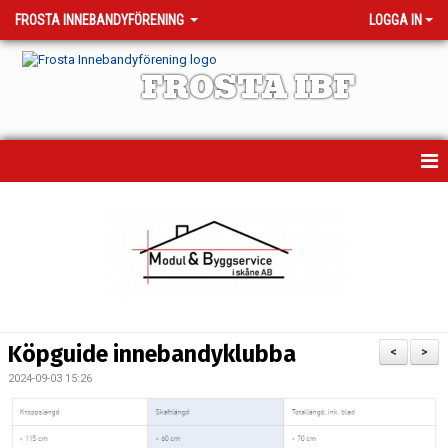
FROSTA INNEBANDYFÖRENING
LOGGA IN
FROSTA IBF
HEM
MATCHER
TRÄNINGSTIDER
KALENDER
Köpguide innebandyklubba
<
>
OM KLUBBEN
2024-09-03 15:26
VÅRA LAG - KONTAKTPERSONER