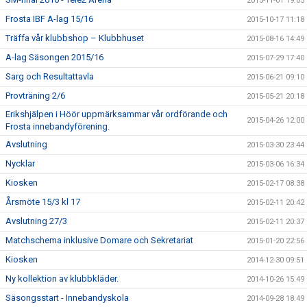
2015-11-01 19:05
Frosta IBF A-lag 15/16
2015-10-17 11:18
Träffa vår klubbshop – Klubbhuset
2015-08-16 14:49
A-lag Säsongen 2015/16
2015-07-29 17:40
Sarg och Resultattavla
2015-06-21 09:10
Provträning 2/6
2015-05-21 20:18
Erikshjälpen i Höör uppmärksammar vår ordförande och
2015-04-26 12:00
Frosta innebandyförening.
Avslutning
2015-03-30 23:44
Nycklar
2015-03-06 16:34
Kiosken
2015-02-17 08:38
Årsmöte 15/3 kl 17
2015-02-11 20:42
Avslutning 27/3
2015-02-11 20:37
Matchschema inklusive Domare och Sekretariat
2015-01-20 22:56
Kiosken
2014-12-30 09:51
Ny kollektion av klubbkläder.
2014-10-26 15:49
Säsongsstart - Innebandyskola
2014-09-28 18:49