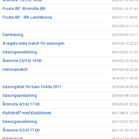
2020-01-30 20:18
Frosta IBF -Bromölla IBK
2020-01-24 11:40
Frosta IBF - IBK Landskrona
2019-11-11 09:02
2019-09-12 17:12
Damträning
2019-09-02 19:17
A-lagets sista match för säsongen
2019-03-13 22:27
Säsongsavslutning
2019-03-07 21:21
Årsmöte 25/3 kl 19.00
2019-02-10 20:43
Hemmamatch
2019-02-06 23:24
2018-09-17 09:33
Säsongstart för barn födda 2011
2018-09-04 09:29
Säsongsavslutning
2018-03-08 14:59
Årsmöte 4/3 kl 17.00
2018-02-01 20:02
Klubbträff med Klubbhuset
2017-08-21 12:59
Säsongsavslutning
2017-03-27 22:14
Årsmöte 5/3 kl 17.00
2017-01-30 21:31
Publikstöd!