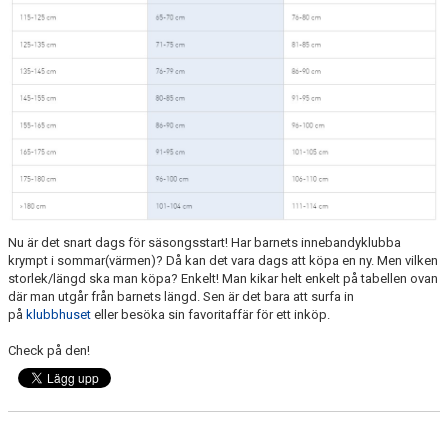
KONTAKT
KLUBBKLÄDER
MEDLEMSAVGIFTER
SPONSRING
DOKUMENT
INSTRUKTIONSFILM
Nu är det snart dags för säsongsstart! Har barnets innebandyklubba
krympt i sommar(värmen)? Då kan det vara dags att köpa en ny. Men vilken
GÅ EN UTBILDNING
storlek/längd ska man köpa? Enkelt! Man kikar helt enkelt på tabellen ovan
där man utgår från barnets längd. Sen är det bara att surfa in
KNÄKONTROLL+
på
klubbhuset
eller besöka sin favoritaffär för ett inköp.
Check på den!
HITTA TILL HALLEN