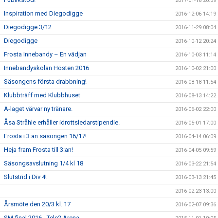
2017-01-18 20:39
Inspiration med Diegodigge
2016-12-06 14:19
Diegodigge 3/12
2016-11-29 08:04
Diegodigge
2016-10-12 20:24
Frosta Innebandy – En vädjan
2016-10-03 11:14
Innebandyskolan Hösten 2016
2016-10-02 21:00
Säsongens första drabbning!
2016-08-18 11:54
Klubbträff med Klubbhuset
2016-08-13 14:22
A-laget värvar ny tränare.
2016-06-02 22:00
Åsa Stråhle erhåller idrottsledarstipendie.
2016-05-01 17:00
Frosta i 3:an säsongen 16/17!
2016-04-14 06:09
Heja fram Frosta till 3:an!
2016-04-05 09:59
Säsongsavslutning 1/4 kl 18
2016-03-22 21:54
Slutstrid i Div 4!
2016-03-13 21:45
2016-02-23 13:00
Årsmöte den 20/3 kl. 17
2016-02-07 09:36
SM-final 2016 - Tele2 Arena