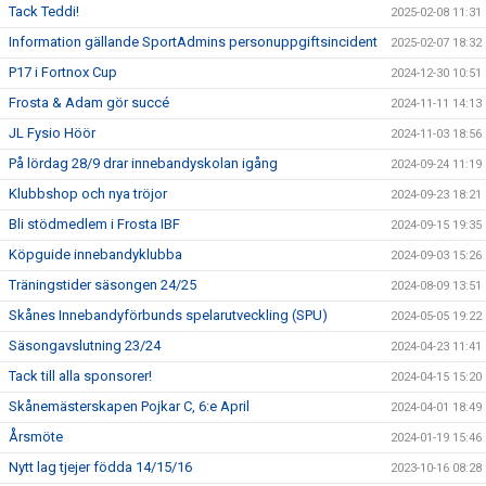
Tack Teddi!
2025-02-08 11:31
Information gällande SportAdmins personuppgiftsincident
2025-02-07 18:32
P17 i Fortnox Cup
2024-12-30 10:51
Frosta & Adam gör succé
2024-11-11 14:13
JL Fysio Höör
2024-11-03 18:56
På lördag 28/9 drar innebandyskolan igång
2024-09-24 11:19
Klubbshop och nya tröjor
2024-09-23 18:21
Bli stödmedlem i Frosta IBF
2024-09-15 19:35
Köpguide innebandyklubba
2024-09-03 15:26
Träningstider säsongen 24/25
2024-08-09 13:51
Skånes Innebandyförbunds spelarutveckling (SPU)
2024-05-05 19:22
Säsongavslutning 23/24
2024-04-23 11:41
Tack till alla sponsorer!
2024-04-15 15:20
Skånemästerskapen Pojkar C, 6:e April
2024-04-01 18:49
Årsmöte
2024-01-19 15:46
Nytt lag tjejer födda 14/15/16
2023-10-16 08:28