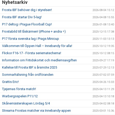
Nyhetsarkiv
Frosta IBF behöver dig i styrelsen!
2026-08-04 15:12
Frosta IBF startar Div 5-lag!
2026-04-08 15:55
P17 deltog i Prague Floorball Cup!
2026-01-08 13:40
Frostabild till låskärmen! (iPhone + andra =)
2025-12-15 17:38
P17 första svenska lag i Prags Minicup
2025-11-03 13:13
Välkommen till Öppen Hall – Innebandy för alla!
2025-10-12 19:35
Flickor F16-17 - Första seriematecherna!
2025-10-12 08:15
Information om Fritidskortet och medlemsavgiften
2025-09-27 17:19
Kallelse till Frosta IBF:s årsmöte 2025
2025-07-29 12:13
Sommarhälsning från ordföranden
2025-07-02 07:59
Grattis Eric!
2025-04-26 15:03
Tjejernas första match!
2025-04-13 11:29
Warbergsspelen P11/12
2025-04-13 10:18
Skånemästerskapen Lördag 5/4
2025-04-02 08:18
Streama Frostas matcher via Innebandy-appen
2025-03-01 15:36