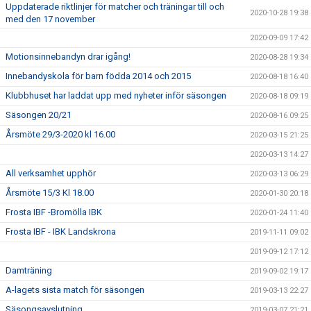
Uppdaterade riktlinjer för matcher och träningar till och
2020-10-28 19:38
med den 17 november
2020-09-09 17:42
Motionsinnebandyn drar igång!
2020-08-28 19:34
Innebandyskola för barn födda 2014 och 2015
2020-08-18 16:40
Klubbhuset har laddat upp med nyheter inför säsongen
2020-08-18 09:19
Säsongen 20/21
2020-08-16 09:25
Årsmöte 29/3-2020 kl 16.00
2020-03-15 21:25
2020-03-13 14:27
All verksamhet upphör
2020-03-13 06:29
Årsmöte 15/3 Kl 18.00
2020-01-30 20:18
Frosta IBF -Bromölla IBK
2020-01-24 11:40
Frosta IBF - IBK Landskrona
2019-11-11 09:02
2019-09-12 17:12
Damträning
2019-09-02 19:17
A-lagets sista match för säsongen
2019-03-13 22:27
Säsongsavslutning
2019-03-07 21:21