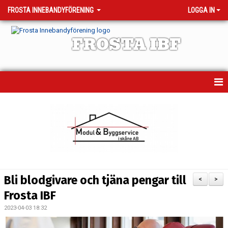
FROSTA INNEBANDYFÖRENING
LOGGA IN
FROSTA IBF
HEM
MATCHER
TRÄNINGSTIDER
KALENDER
Bli blodgivare och tjäna pengar till
<
>
OM KLUBBEN
Frosta IBF
2023-04-03 18:32
VÅRA LAG - KONTAKTPERSONER