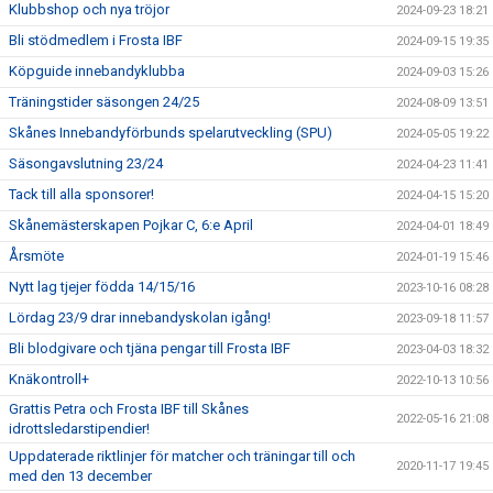
Klubbshop och nya tröjor
2024-09-23 18:21
Bli stödmedlem i Frosta IBF
2024-09-15 19:35
Köpguide innebandyklubba
2024-09-03 15:26
Träningstider säsongen 24/25
2024-08-09 13:51
Skånes Innebandyförbunds spelarutveckling (SPU)
2024-05-05 19:22
Säsongavslutning 23/24
2024-04-23 11:41
Tack till alla sponsorer!
2024-04-15 15:20
Skånemästerskapen Pojkar C, 6:e April
2024-04-01 18:49
Årsmöte
2024-01-19 15:46
Nytt lag tjejer födda 14/15/16
2023-10-16 08:28
Lördag 23/9 drar innebandyskolan igång!
2023-09-18 11:57
Bli blodgivare och tjäna pengar till Frosta IBF
2023-04-03 18:32
Knäkontroll+
2022-10-13 10:56
Grattis Petra och Frosta IBF till Skånes
2022-05-16 21:08
idrottsledarstipendier!
Uppdaterade riktlinjer för matcher och träningar till och
2020-11-17 19:45
med den 13 december