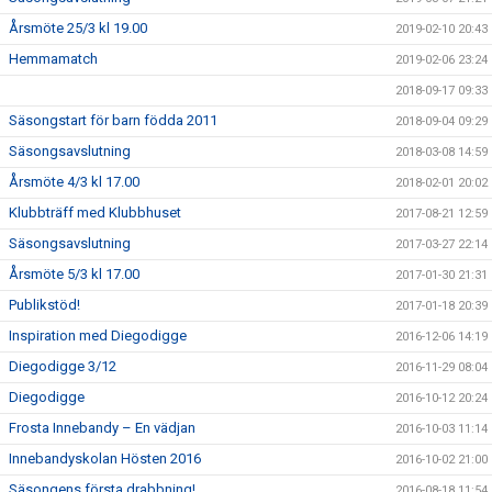
Årsmöte 25/3 kl 19.00
2019-02-10 20:43
Hemmamatch
2019-02-06 23:24
2018-09-17 09:33
Säsongstart för barn födda 2011
2018-09-04 09:29
Säsongsavslutning
2018-03-08 14:59
Årsmöte 4/3 kl 17.00
2018-02-01 20:02
Klubbträff med Klubbhuset
2017-08-21 12:59
Säsongsavslutning
2017-03-27 22:14
Årsmöte 5/3 kl 17.00
2017-01-30 21:31
Publikstöd!
2017-01-18 20:39
Inspiration med Diegodigge
2016-12-06 14:19
Diegodigge 3/12
2016-11-29 08:04
Diegodigge
2016-10-12 20:24
Frosta Innebandy – En vädjan
2016-10-03 11:14
Innebandyskolan Hösten 2016
2016-10-02 21:00
Säsongens första drabbning!
2016-08-18 11:54