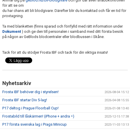
Anmäl dig på
geblod.nu/bli-blodgivare
och gör där även snabbkontrollen
för att se om
du har chans att bli blodgivare. Därefter blir du kontaktad och får en tid för
provtagning.
Ta med blanketten (finns sparad och förifylld med rätt information under
Dokument
)
och ge den till personalen i samband med ditt första besök
på någon av GeBlods blodcentraler eller blodbussen i Skåne.
Tack för att du stödjer Frosta IBF och tack för din viktiga insats!
Nyhetsarkiv
Frosta IBF behöver dig i styrelsen!
2026-08-04 15:12
Frosta IBF startar Div 5-lag!
2026-04-08 15:55
P17 deltog i Prague Floorball Cup!
2026-01-08 13:40
Frostabild till låskärmen! (iPhone + andra =)
2025-12-15 17:38
P17 första svenska lag i Prags Minicup
2025-11-03 13:13