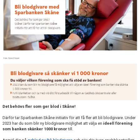
KONTAKT
KLUBBKLÄDER
MEDLEMSAVGIFTER
SPONSRING
DOKUMENT
INSTRUKTIONSFILM
GÅ EN UTBILDNING
KNÄKONTROLL+
Det behövs fler som ger blod i Skåne!
HITTA TILL HALLEN
Därför tar Sparbanken Skåne initiativ för att få fler att bli blodgivare. Under
2023 har du som blir ny blodgivare möjlighet att välja en
ideell förening
som banken skänker 1000 kronor
till.