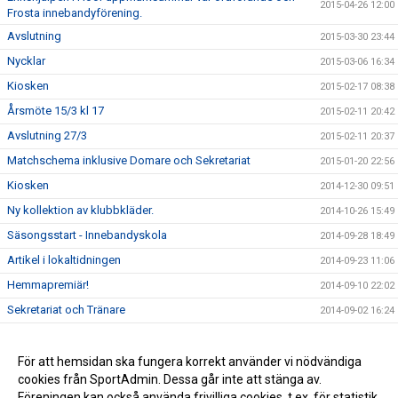
2015-04-26 12:00
Frosta innebandyförening.
Avslutning
2015-03-30 23:44
Nycklar
2015-03-06 16:34
Kiosken
2015-02-17 08:38
Årsmöte 15/3 kl 17
2015-02-11 20:42
Avslutning 27/3
2015-02-11 20:37
Matchschema inklusive Domare och Sekretariat
2015-01-20 22:56
Kiosken
2014-12-30 09:51
Ny kollektion av klubbkläder.
2014-10-26 15:49
Säsongsstart - Innebandyskola
2014-09-28 18:49
Artikel i lokaltidningen
2014-09-23 11:06
Hemmapremiär!
2014-09-10 22:02
Sekretariat och Tränare
2014-09-02 16:24
Träningstider 2014/2015
2014-08-20 08:02
A-lag på gång igen.
För att hemsidan ska fungera korrekt använder vi nödvändiga
2014-05-23 12:00
cookies från SportAdmin. Dessa går inte att stänga av.
Tack för säsongen 2013/14.
2014-04-06 12:00
Föreningen kan också använda frivilliga cookies, t.ex. för statistik