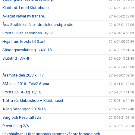
Klubbträff med Klubbhuset
2016-08-13 14:22
A-laget värvar ny tränare.
2016-06-02 22:00
Åsa Stråhle erhåller idrottsledarstipendie.
2016-05-01 17:00
Frosta i 3:an säsongen 16/17!
2016-04-14 06:09
Heja fram Frosta till 3:an!
2016-04-05 09:59
Säsongsavslutning 1/4 kl 18
2016-03-22 21:54
Slutstrid i Div 4!
2016-03-13 21:45
2016-02-23 13:00
Årsmöte den 20/3 kl. 17
2016-02-07 09:36
SM-final 2016 - Tele2 Arena
2015-11-01 19:05
Frosta IBF A-lag 15/16
2015-10-17 11:18
Träffa vår klubbshop – Klubbhuset
2015-08-16 14:49
A-lag Säsongen 2015/16
2015-07-29 17:40
Sarg och Resultattavla
2015-06-21 09:10
Provträning 2/6
2015-05-21 20:18
Erikshjälpen i Höör uppmärksammar vår ordförande och