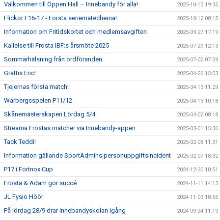
Välkommen till Öppen Hall – Innebandy för alla!
2025-10-12 19:35
Flickor F16-17 - Första seriematecherna!
2025-10-12 08:15
Information om Fritidskortet och medlemsavgiften
2025-09-27 17:19
Kallelse till Frosta IBF:s årsmöte 2025
2025-07-29 12:13
Sommarhälsning från ordföranden
2025-07-02 07:59
Grattis Eric!
2025-04-26 15:03
Tjejernas första match!
2025-04-13 11:29
Warbergsspelen P11/12
2025-04-13 10:18
Skånemästerskapen Lördag 5/4
2025-04-02 08:18
Streama Frostas matcher via Innebandy-appen
2025-03-01 15:36
Tack Teddi!
2025-02-08 11:31
Information gällande SportAdmins personuppgiftsincident
2025-02-07 18:32
P17 i Fortnox Cup
2024-12-30 10:51
Frosta & Adam gör succé
2024-11-11 14:13
JL Fysio Höör
2024-11-03 18:56
På lördag 28/9 drar innebandyskolan igång
2024-09-24 11:19