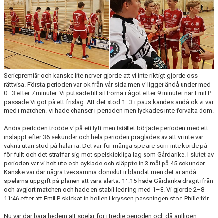
KONTAKT
Seriepremiär och kanske lite nerver gjorde att vi inte riktigt gjorde oss
rättvisa. Första perioden var ok från vår sida men vi ligger ändå under med
0–3 efter 7 minuter. Vi putsade till siffrorna något efter 9 minuter när Emil P
passade Vilgot på ett frislag. Att det stod 1–3 i paus kändes ändå ok vi var
med i matchen. Vi hade chanser i perioden men lyckades inte förvalta dom.
Andra perioden trodde vi på ett lyft men istället började perioden med ett
insläppt efter 36 sekunder och hela perioden präglades av att vi inte var
vakna utan stod på hälarna. Det var för många spelare som inte körde på
för fullt och det straffar sig mot spelskickliga lag som Gårdarike. I slutet av
perioden var vi helt ute och cyklade och släppte in 3 mål på 45 sekunder.
Kanske var där några tveksamma domslut inblandat men det är ändå
spelarna uppgift på planen att vara alerta. 11:15 hade Gårdarike dragit ifrån
och avgjort matchen och hade en stabil ledning med 1–8. Vi gjorde 2–8
11:46 efter att Emil P skickat in bollen i kryssen passningen stod Phille för.
Nu var där bara hedern att spelar för i tredje perioden och då äntligen