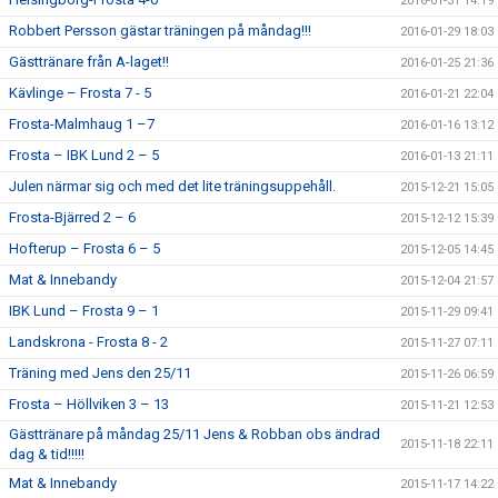
2016-01-31 14:19
Robbert Persson gästar träningen på måndag!!!
2016-01-29 18:03
Gästtränare från A-laget!!
2016-01-25 21:36
Kävlinge – Frosta 7 - 5
2016-01-21 22:04
Frosta-Malmhaug 1 –7
2016-01-16 13:12
Frosta – IBK Lund 2 – 5
2016-01-13 21:11
Julen närmar sig och med det lite träningsuppehåll.
2015-12-21 15:05
Frosta-Bjärred 2 – 6
2015-12-12 15:39
Hofterup – Frosta 6 – 5
2015-12-05 14:45
Mat & Innebandy
2015-12-04 21:57
IBK Lund – Frosta 9 – 1
2015-11-29 09:41
Landskrona - Frosta 8 - 2
2015-11-27 07:11
Träning med Jens den 25/11
2015-11-26 06:59
Frosta – Höllviken 3 – 13
2015-11-21 12:53
Gästtränare på måndag 25/11 Jens & Robban obs ändrad
2015-11-18 22:11
dag & tid!!!!!
Mat & Innebandy
2015-11-17 14:22