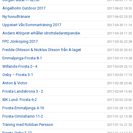
2017-08-03 11:16
Ängelholm Outdoor 2017
2017-08-02 18:35
Ny huvudtränare
2017-06-02 23:33
Uppstart Vår/Sommarträning 2017
2017-04-30 11:14
Anders Ahlqvist erhåller idrottsledarstipendie.
2017-04-24 11:25
FPC Jönköping 2017
2017-03-26 22:28
Fredde Ohlsson & Nicklas Olsson från A-laget
2017-03-20 20:42
Emmaljunga-Frosta 8-1
2017-03-19 19:28
Willands-Frosta 2–4
2017-03-09 22:15
Osby – Frosta 3-1
2017-03-05 17:19
Anton & Victor
2017-02-28 23:46
Frosta-Landskrona 3 - 2
2017-02-04 15:40
IBK Lund- Frosta 6-2
2017-02-02 23:06
Frosta-Emmaljunga 4-10
2017-01-28 15:59
Frosta-Cimrishamn 11-2
2017-01-22 13:38
Träning med Robban Persson
2017-01-16 21:20
Frosta-Osby 2-12