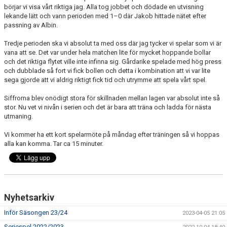
börjar vi visa vårt riktiga jag. Alla tog jobbet och dödade en utvisning
lekande lätt och vann perioden med 1–0 där Jakob hittade nätet efter
passning av Albin.
Tredje perioden ska vi absolut ta med oss där jag tycker vi spelar som vi är
vana att se. Det var under hela matchen lite för mycket hoppande bollar
och det riktiga flytet ville inte infinna sig. Gårdarike spelade med hög press
och dubblade så fort vi fick bollen och detta i kombination att vi var lite
sega gjorde att vi aldrig riktigt fick tid och utrymme att spela vårt spel.
Siffrorna blev onödigt stora för skillnaden mellan lagen var absolut inte så
stor. Nu vet vi nivån i serien och det är bara att träna och ladda för nästa
utmaning.
Vi kommer ha ett kort spelarmöte på måndag efter träningen så vi hoppas
alla kan komma. Tar ca 15 minuter.
Nyhetsarkiv
Inför Säsongen 23/24
2023-04-05 21:05
Seriespel 2022/2023