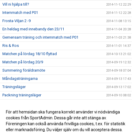
Vill ni hjälpa till?
2014-11-12 22:29
Internmatch med P01
2014-11-12 22:28
Frosta-Viljan 2 -9
2014-11-08 13:15
En heldag med innebandy den 23/11
2014-11-04 20:28
Gemensam träning och internmatch med P01
2014-11-03 21:38
Ris & Ros
2014-11-01 14:37
Matchen på lördag 18/10 flyttad
2014-10-13 21:02
Matchen på lördag 20/9
2014-09-19 12:32
Summering föräldramöte
2014-09-18 07:04
Måndagsträningarna
2014-09-13 17:43
Träningsläger
2014-09-13 17:02
Packning träningsläger
2014-09-10 08:02
Föräldramöte
2014-08-26 06:38
Träningsläger
För att hemsidan ska fungera korrekt använder vi nödvändiga
2014-08-24 22:28
cookies från SportAdmin. Dessa går inte att stänga av.
Träningsstart
2014-08-24 22:27
Föreningen kan också använda frivilliga cookies, t.ex. för statistik
eller marknadsföring. Du väljer själv om du vill acceptera dessa.