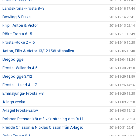
2017-01-14 17:42
Landskrona -Frosta 8–3
2016-12-18 17:44
Bowling & Pizza
2016-12-14 23:41
Filip , Anton & Victor
2016-12-13 23:14
Röke-Frosta 6–5
2016-12-11 19:49
Frosta -Röke 2 – 6
2016-12-10 10:25
Anton, Filip & Victor 13/12 i Sätoftahallen.
2016-12-05 15:40
Diegodigge
2016-12-04 11:24
Frosta -Willands 4-5
2016-11-30 21:50
Diegodigge 3/12
2016-11-29 11:59
Frosta – Lund 4 – 7
2016-11-26 14:26
Emmaljunga- Frosta 7-3
2016-11-20 18:25
A-lags vecka
2016-11-09 20:28
A-laget Frosta-Eslöv
2016-11-03 16:12
Robban Persson kör målvaktsträning den 9/11
2016-10-31 23:13
Fredde Ohlsson & Nicklas Olsson från A-laget
2016-10-31 22:41
Osby-Frosta 9-1