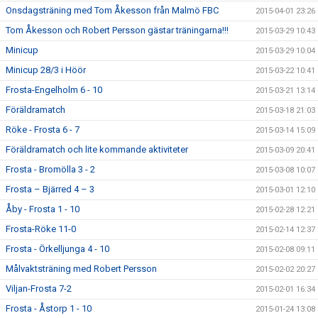
Onsdagsträning med Tom Åkesson från Malmö FBC
2015-04-01 23:26
Tom Åkesson och Robert Persson gästar träningarna!!!
2015-03-29 10:43
Minicup
2015-03-29 10:04
Minicup 28/3 i Höör
2015-03-22 10:41
Frosta-Engelholm 6 - 10
2015-03-21 13:14
Föräldramatch
2015-03-18 21:03
Röke - Frosta 6 - 7
2015-03-14 15:09
Föräldramatch och lite kommande aktiviteter
2015-03-09 20:41
Frosta - Bromölla 3 - 2
2015-03-08 10:07
Frosta – Bjärred 4 – 3
2015-03-01 12:10
Åby - Frosta 1 - 10
2015-02-28 12:21
Frosta-Röke 11-0
2015-02-14 12:37
Frosta - Örkelljunga 4 - 10
2015-02-08 09:11
Målvaktsträning med Robert Persson
2015-02-02 20:27
Viljan-Frosta 7-2
2015-02-01 16:34
Frosta - Åstorp 1 - 10
2015-01-24 13:08