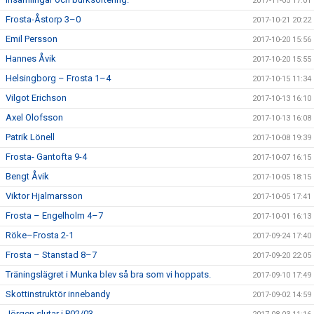
2017-11-05 17:01
Frosta-Åstorp 3–0
2017-10-21 20:22
Emil Persson
2017-10-20 15:56
Hannes Åvik
2017-10-20 15:55
Helsingborg – Frosta 1–4
2017-10-15 11:34
Vilgot Erichson
2017-10-13 16:10
Axel Olofsson
2017-10-13 16:08
Patrik Lönell
2017-10-08 19:39
Frosta- Gantofta 9-4
2017-10-07 16:15
Bengt Åvik
2017-10-05 18:15
Viktor Hjalmarsson
2017-10-05 17:41
Frosta – Engelholm 4–7
2017-10-01 16:13
Röke–Frosta 2-1
2017-09-24 17:40
Frosta – Stanstad 8–7
2017-09-20 22:05
Träningslägret i Munka blev så bra som vi hoppats.
2017-09-10 17:49
Skottinstruktör innebandy
2017-09-02 14:59
Jörgen slutar i P02/03