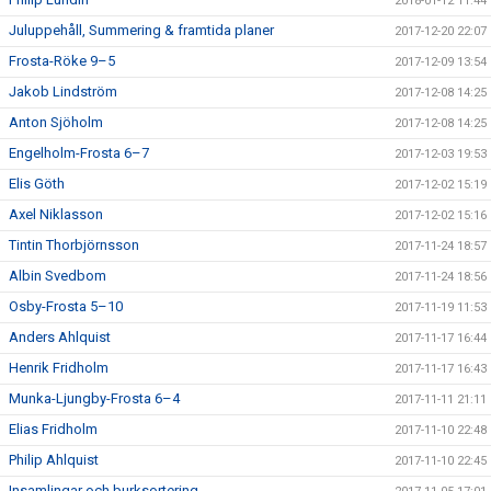
2018-01-12 11:44
Juluppehåll, Summering & framtida planer
2017-12-20 22:07
Frosta-Röke 9–5
2017-12-09 13:54
Jakob Lindström
2017-12-08 14:25
Anton Sjöholm
2017-12-08 14:25
Engelholm-Frosta 6–7
2017-12-03 19:53
Elis Göth
2017-12-02 15:19
Axel Niklasson
2017-12-02 15:16
Tintin Thorbjörnsson
2017-11-24 18:57
Albin Svedbom
2017-11-24 18:56
Osby-Frosta 5–10
2017-11-19 11:53
Anders Ahlquist
2017-11-17 16:44
Henrik Fridholm
2017-11-17 16:43
Munka-Ljungby-Frosta 6–4
2017-11-11 21:11
Elias Fridholm
2017-11-10 22:48
Philip Ahlquist
2017-11-10 22:45
Insamlingar och burksortering.