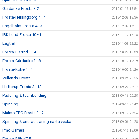
2019-02-03 22:18
Gårdarike-Frosta 3-2
2019-01-13 15:54
Frosta-Helsingborg 4–4
2018-12-08 15:36
Engelholm-Frosta 4–3
2018-12-02 18:11
IBK Lund-Frosta 10–1
2018-11-17 17:18
Lagträff
2018-11-09 23:22
Frosta-Bjärred 1–4
2018-10-27 15:39
Frosta-Gårdarike 3–8
2018-10-13 15:19
Frosta-Röke 4–4
2018-10-03 21:26
Willands-Frosta 1–3
2018-09-26 21:55
Hofterup-Frosta 3–12
2018-09-20 22:17
Paddling & teambuilding
2018-09-16 20:25
Spinning
2018-09-13 20:42
Malmö FBC-Frosta 3–2
2018-09-12 22:54
Spinning & ändrad träning nästa vecka
2018-09-06 21:28
Prag Games
2018-07-15 15:00
Frosta-Röke 7-5