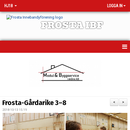
HJ18
LOGGA IN
FROSTA IBF
HEM
MATCHER
KALENDER
TRUPPEN
Frosta-Gårdarike 3–8
<
>
NYHETER
2018-10-13 15:19
BILDGALLERI