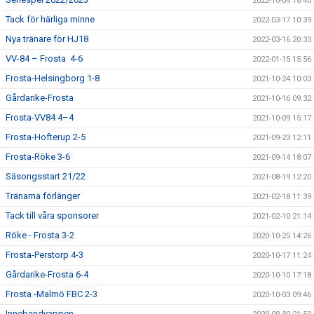
2022-10-04 18:40
Tack för härliga minne
2022-03-17 10:39
Nya tränare för HJ18
2022-03-16 20:33
VV-84 – Frosta 4-6
2022-01-15 15:56
Frosta-Helsingborg 1-8
2021-10-24 10:03
Gårdarike-Frosta
2021-10-16 09:32
Frosta-VV84 4–4
2021-10-09 15:17
Frosta-Hofterup 2-5
2021-09-23 12:11
Frosta-Röke 3-6
2021-09-14 18:07
Säsongsstart 21/22
2021-08-19 12:20
Tränarna förlänger
2021-02-18 11:39
Tack till våra sponsorer
2021-02-10 21:14
Röke - Frosta 3-2
2020-10-25 14:26
Frosta-Perstorp 4-3
2020-10-17 11:24
Gårdarike-Frosta 6-4
2020-10-10 17:18
Frosta -Malmö FBC 2-3
2020-10-03 09:46
Innebandyappen