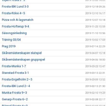
2019-12-20 14:05
Frosta-IBK Lund 3-3
2019-12-18 09:26
Frosta-Röke 4–5
2019-12-10 16:17
Pizza och A-lagsmatch
2019-12-07 10:18
Frosta-Hofterup 9-4
2019-11-25 15:59
Säsongsinledning
2019-11-10 10:56
Träning 03/04
2019-10-02 17:03
Prag 2019
2019-07-14 22:29
Skånemästerskapen slutspel
2019-04-07 15:18
Skånemästerskapen gruppspel
2019-04-06 18:00
Frosta-Munka 1-7
2019-03-23 15:47
Stanstad-Frosta 3-1
2019-03-13 22:31
Frosta-Engelholm 2–5
2019-03-09 13:52
Frosta-IBK Lund 2–4
2019-02-13 21:30
Munka-Frosta 9–3
2019-02-10 19:23
Genarp-Frosta 6–2
2019-02-08 22:17
Bjärred-Frosta 6–0