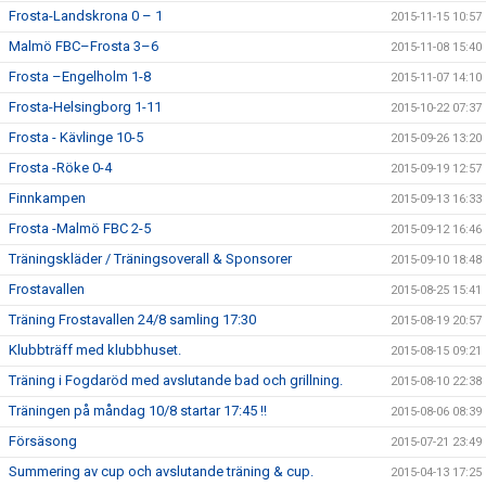
Frosta-Landskrona 0 – 1
2015-11-15 10:57
Malmö FBC–Frosta 3–6
2015-11-08 15:40
Frosta –Engelholm 1-8
2015-11-07 14:10
Frosta-Helsingborg 1-11
2015-10-22 07:37
Frosta - Kävlinge 10-5
2015-09-26 13:20
Frosta -Röke 0-4
2015-09-19 12:57
Finnkampen
2015-09-13 16:33
Frosta -Malmö FBC 2-5
2015-09-12 16:46
Träningskläder / Träningsoverall & Sponsorer
2015-09-10 18:48
Frostavallen
2015-08-25 15:41
Träning Frostavallen 24/8 samling 17:30
2015-08-19 20:57
Klubbträff med klubbhuset.
2015-08-15 09:21
Träning i Fogdaröd med avslutande bad och grillning.
2015-08-10 22:38
Träningen på måndag 10/8 startar 17:45 !!
2015-08-06 08:39
Försäsong
2015-07-21 23:49
Summering av cup och avslutande träning & cup.
2015-04-13 17:25