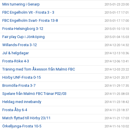
Mini turnering i Genarp
2015-01-23 23:00
FBC Engelholm Vit - Frosta 3 - 3
2015-01-17 17:01
FBC Engelholm Svart- Frosta 13-8
2015-01-17 17:00
Frosta-Helsingborg 3-12
2015-01-10 13:10
Fair play Cup i Jönköping
2015-01-04 15:03
Willands-Frosta 3-12
2014-12-20 14:32
Jul & helgdagar
2014-12-13 10:36
Frosta-Röke 4-3
2014-12-06 13:41
Träning med Tom Åkesson från Malmö FBC
2014-12-03 23:22
Hörby UNF-Frosta 0-15
2014-12-01 20:37
Bromölla-Frosta 3-7
2014-11-29 17:35
Spelare från Malmö FBC Tränar P02/03
2014-11-25 08:03
Heldag med innebandy
2014-11-23 18:42
Frosta-Åby 6-4
2014-11-23 18:37
Match flyttad till Hörby 23/11
2014-11-21 17:03
Örkelljunga-Frosta 10-5
2014-11-16 10:02