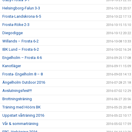
2016-10-29 22:55
Helsingborg-Falun 3-3
2016-10-23 20:57
Frosta-Landskrona 6-5
2016-10-22 17:13
Frosta-Röke 2-3
2016-10-15 15:10
Diegodigge
2016-10-12 20:22
Willands – Frosta 6-2
2016-10-08 13:33
IBK Lund – Frosta 6-2
2016-10-02 16:24
Engelholm – Frosta 4-6
2016-09-25 17:08
Kanotläger
2016-09-11 15:09
Frosta- Engelholm 8 – 8
2016-09-03 14:13
Ängelholm Outdoor 2016
2016-07-28 21:18
Avslutningsfest!!!
2016-07-02 12:29
Brottningsträning
2016-06-27 20:56
Träning med Höörs BK
2016-05-25 20:48
Uppstart vårträning 2016
2016-05-22 10:17
Vår & sommarträning
2016-05-02 17:59
FPC Jönköping 2016