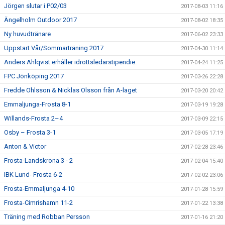
Jörgen slutar i P02/03
2017-08-03 11:16
Ängelholm Outdoor 2017
2017-08-02 18:35
Ny huvudtränare
2017-06-02 23:33
Uppstart Vår/Sommarträning 2017
2017-04-30 11:14
Anders Ahlqvist erhåller idrottsledarstipendie.
2017-04-24 11:25
FPC Jönköping 2017
2017-03-26 22:28
Fredde Ohlsson & Nicklas Olsson från A-laget
2017-03-20 20:42
Emmaljunga-Frosta 8-1
2017-03-19 19:28
Willands-Frosta 2–4
2017-03-09 22:15
Osby – Frosta 3-1
2017-03-05 17:19
Anton & Victor
2017-02-28 23:46
Frosta-Landskrona 3 - 2
2017-02-04 15:40
IBK Lund- Frosta 6-2
2017-02-02 23:06
Frosta-Emmaljunga 4-10
2017-01-28 15:59
Frosta-Cimrishamn 11-2
2017-01-22 13:38
Träning med Robban Persson
2017-01-16 21:20