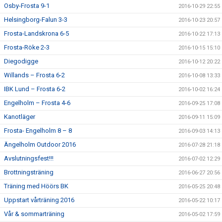
Osby-Frosta 9-1
2016-10-29 22:55
Helsingborg-Falun 3-3
2016-10-23 20:57
Frosta-Landskrona 6-5
2016-10-22 17:13
Frosta-Röke 2-3
2016-10-15 15:10
Diegodigge
2016-10-12 20:22
Willands – Frosta 6-2
2016-10-08 13:33
IBK Lund – Frosta 6-2
2016-10-02 16:24
Engelholm – Frosta 4-6
2016-09-25 17:08
Kanotläger
2016-09-11 15:09
Frosta- Engelholm 8 – 8
2016-09-03 14:13
Ängelholm Outdoor 2016
2016-07-28 21:18
Avslutningsfest!!!
2016-07-02 12:29
Brottningsträning
2016-06-27 20:56
Träning med Höörs BK
2016-05-25 20:48
Uppstart vårträning 2016
2016-05-22 10:17
Vår & sommarträning
2016-05-02 17:59