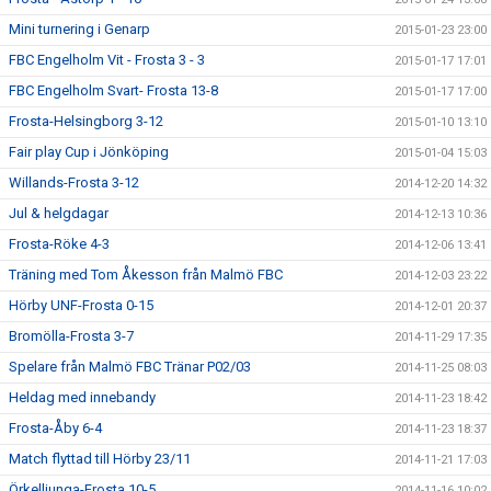
Mini turnering i Genarp
2015-01-23 23:00
FBC Engelholm Vit - Frosta 3 - 3
2015-01-17 17:01
FBC Engelholm Svart- Frosta 13-8
2015-01-17 17:00
Frosta-Helsingborg 3-12
2015-01-10 13:10
Fair play Cup i Jönköping
2015-01-04 15:03
Willands-Frosta 3-12
2014-12-20 14:32
Jul & helgdagar
2014-12-13 10:36
Frosta-Röke 4-3
2014-12-06 13:41
Träning med Tom Åkesson från Malmö FBC
2014-12-03 23:22
Hörby UNF-Frosta 0-15
2014-12-01 20:37
Bromölla-Frosta 3-7
2014-11-29 17:35
Spelare från Malmö FBC Tränar P02/03
2014-11-25 08:03
Heldag med innebandy
2014-11-23 18:42
Frosta-Åby 6-4
2014-11-23 18:37
Match flyttad till Hörby 23/11
2014-11-21 17:03
Örkelljunga-Frosta 10-5
2014-11-16 10:02