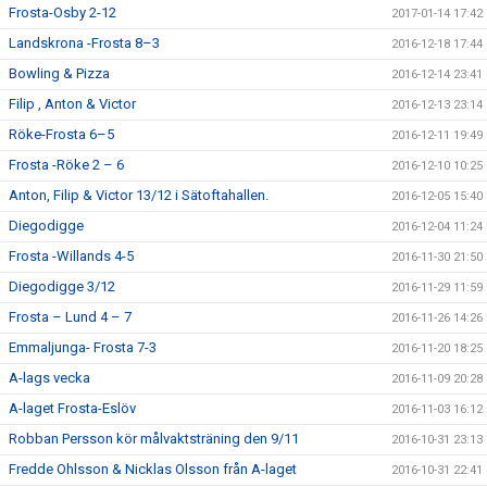
Frosta-Osby 2-12
2017-01-14 17:42
Landskrona -Frosta 8–3
2016-12-18 17:44
Bowling & Pizza
2016-12-14 23:41
Filip , Anton & Victor
2016-12-13 23:14
Röke-Frosta 6–5
2016-12-11 19:49
Frosta -Röke 2 – 6
2016-12-10 10:25
Anton, Filip & Victor 13/12 i Sätoftahallen.
2016-12-05 15:40
Diegodigge
2016-12-04 11:24
Frosta -Willands 4-5
2016-11-30 21:50
Diegodigge 3/12
2016-11-29 11:59
Frosta – Lund 4 – 7
2016-11-26 14:26
Emmaljunga- Frosta 7-3
2016-11-20 18:25
A-lags vecka
2016-11-09 20:28
A-laget Frosta-Eslöv
2016-11-03 16:12
Robban Persson kör målvaktsträning den 9/11
2016-10-31 23:13
Fredde Ohlsson & Nicklas Olsson från A-laget
2016-10-31 22:41