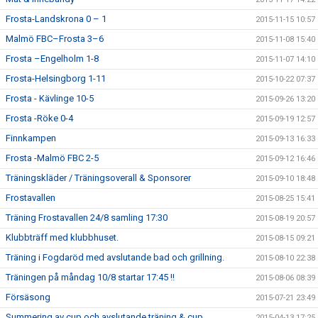
Frosta-Landskrona 0 – 1
2015-11-15 10:57
Malmö FBC–Frosta 3–6
2015-11-08 15:40
Frosta –Engelholm 1-8
2015-11-07 14:10
Frosta-Helsingborg 1-11
2015-10-22 07:37
Frosta - Kävlinge 10-5
2015-09-26 13:20
Frosta -Röke 0-4
2015-09-19 12:57
Finnkampen
2015-09-13 16:33
Frosta -Malmö FBC 2-5
2015-09-12 16:46
Träningskläder / Träningsoverall & Sponsorer
2015-09-10 18:48
Frostavallen
2015-08-25 15:41
Träning Frostavallen 24/8 samling 17:30
2015-08-19 20:57
Klubbträff med klubbhuset.
2015-08-15 09:21
Träning i Fogdaröd med avslutande bad och grillning.
2015-08-10 22:38
Träningen på måndag 10/8 startar 17:45 !!
2015-08-06 08:39
Försäsong
2015-07-21 23:49
Summering av cup och avslutande träning & cup.
2015-04-13 17:25