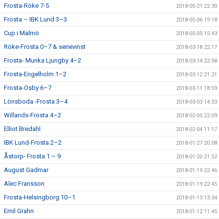
Frosta-Röke 7-5
2018-05-21 22:30
Frosta – IBK Lund 3–3
2018-05-06 19:18
Cup i Malmö
2018-05-05 15:43
Röke-Frosta 0–7 & serievinst
2018-03-18 22:17
Frosta- Munka Ljungby 4–2
2018-03-14 22:58
Frosta-Engelholm 1–2
2018-03-12 21:21
Frosta-Osby 6–7
2018-03-11 18:59
Lönsboda -Frosta 3–4
2018-03-03 14:33
Willands-Frosta 4–2
2018-02-05 22:09
Elliot Bredahl
2018-02-04 11:17
IBK Lund-Frosta 2–2
2018-01-27 20:08
Åstorp- Frosta 1 – 9
2018-01-20 21:52
August Gadmar
2018-01-19 22:46
Alec Fransson
2018-01-19 22:45
Frosta-Helsingborg 10–1
2018-01-13 13:34
Emil Grahn
2018-01-12 11:45