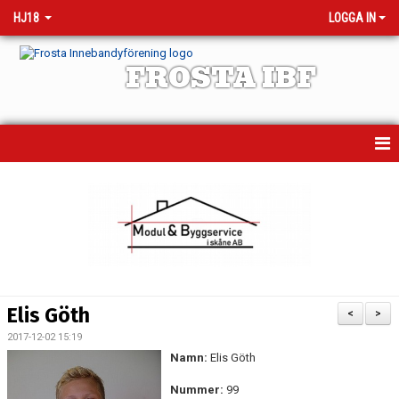
HJ18
LOGGA IN
FROSTA IBF
HEM
MATCHER
KALENDER
TRUPPEN
Elis Göth
<
>
NYHETER
2017-12-02 15:19
Namn:
Elis Göth
BILDGALLERI
Nummer:
99