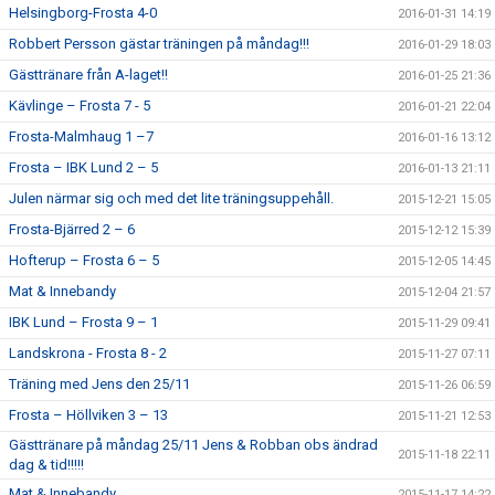
Helsingborg-Frosta 4-0
2016-01-31 14:19
Robbert Persson gästar träningen på måndag!!!
2016-01-29 18:03
Gästtränare från A-laget!!
2016-01-25 21:36
Kävlinge – Frosta 7 - 5
2016-01-21 22:04
Frosta-Malmhaug 1 –7
2016-01-16 13:12
Frosta – IBK Lund 2 – 5
2016-01-13 21:11
Julen närmar sig och med det lite träningsuppehåll.
2015-12-21 15:05
Frosta-Bjärred 2 – 6
2015-12-12 15:39
Hofterup – Frosta 6 – 5
2015-12-05 14:45
Mat & Innebandy
2015-12-04 21:57
IBK Lund – Frosta 9 – 1
2015-11-29 09:41
Landskrona - Frosta 8 - 2
2015-11-27 07:11
Träning med Jens den 25/11
2015-11-26 06:59
Frosta – Höllviken 3 – 13
2015-11-21 12:53
Gästtränare på måndag 25/11 Jens & Robban obs ändrad
2015-11-18 22:11
dag & tid!!!!!
Mat & Innebandy
2015-11-17 14:22