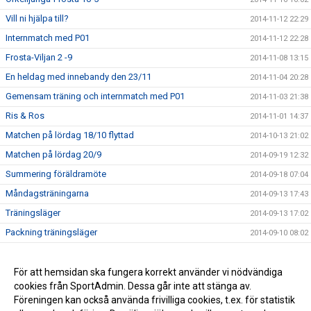
Vill ni hjälpa till?
2014-11-12 22:29
Internmatch med P01
2014-11-12 22:28
Frosta-Viljan 2 -9
2014-11-08 13:15
En heldag med innebandy den 23/11
2014-11-04 20:28
Gemensam träning och internmatch med P01
2014-11-03 21:38
Ris & Ros
2014-11-01 14:37
Matchen på lördag 18/10 flyttad
2014-10-13 21:02
Matchen på lördag 20/9
2014-09-19 12:32
Summering föräldramöte
2014-09-18 07:04
Måndagsträningarna
2014-09-13 17:43
Träningsläger
2014-09-13 17:02
Packning träningsläger
2014-09-10 08:02
Föräldramöte
2014-08-26 06:38
Träningsläger
För att hemsidan ska fungera korrekt använder vi nödvändiga
2014-08-24 22:28
cookies från SportAdmin. Dessa går inte att stänga av.
Träningsstart
2014-08-24 22:27
Föreningen kan också använda frivilliga cookies, t.ex. för statistik