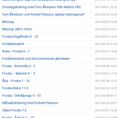
Onsdagsträning med Tom Åkesson från Malmö FBC
2015-04-01 23:26
Tom Åkesson och Robert Persson gästar träningarna!!!
2015-03-29 10:43
Minicup
2015-03-29 10:04
Minicup 28/3 i Höör
2015-03-22 10:41
Frosta-Engelholm 6 - 10
2015-03-21 13:14
Föräldramatch
2015-03-18 21:03
Röke - Frosta 6 - 7
2015-03-14 15:09
Föräldramatch och lite kommande aktiviteter
2015-03-09 20:41
Frosta - Bromölla 3 - 2
2015-03-08 10:07
Frosta – Bjärred 4 – 3
2015-03-01 12:10
Åby - Frosta 1 - 10
2015-02-28 12:21
Frosta-Röke 11-0
2015-02-14 12:37
Frosta - Örkelljunga 4 - 10
2015-02-08 09:11
Målvaktsträning med Robert Persson
2015-02-02 20:27
Viljan-Frosta 7-2
2015-02-01 16:34
Frosta - Åstorp 1 - 10
2015-01-24 13:08