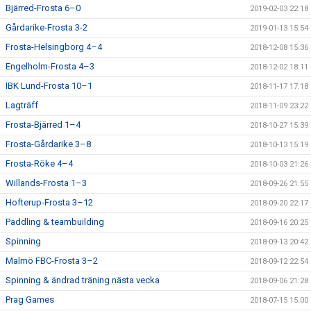
Bjärred-Frosta 6–0
2019-02-03 22:18
Gårdarike-Frosta 3-2
2019-01-13 15:54
Frosta-Helsingborg 4–4
2018-12-08 15:36
Engelholm-Frosta 4–3
2018-12-02 18:11
IBK Lund-Frosta 10–1
2018-11-17 17:18
Lagträff
2018-11-09 23:22
Frosta-Bjärred 1–4
2018-10-27 15:39
Frosta-Gårdarike 3–8
2018-10-13 15:19
Frosta-Röke 4–4
2018-10-03 21:26
Willands-Frosta 1–3
2018-09-26 21:55
Hofterup-Frosta 3–12
2018-09-20 22:17
Paddling & teambuilding
2018-09-16 20:25
Spinning
2018-09-13 20:42
Malmö FBC-Frosta 3–2
2018-09-12 22:54
Spinning & ändrad träning nästa vecka
2018-09-06 21:28
Prag Games
2018-07-15 15:00