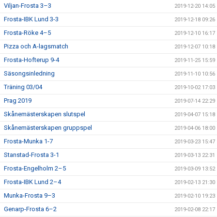
Viljan-Frosta 3–3
2019-12-20 14:05
Frosta-IBK Lund 3-3
2019-12-18 09:26
Frosta-Röke 4–5
2019-12-10 16:17
Pizza och A-lagsmatch
2019-12-07 10:18
Frosta-Hofterup 9-4
2019-11-25 15:59
Säsongsinledning
2019-11-10 10:56
Träning 03/04
2019-10-02 17:03
Prag 2019
2019-07-14 22:29
Skånemästerskapen slutspel
2019-04-07 15:18
Skånemästerskapen gruppspel
2019-04-06 18:00
Frosta-Munka 1-7
2019-03-23 15:47
Stanstad-Frosta 3-1
2019-03-13 22:31
Frosta-Engelholm 2–5
2019-03-09 13:52
Frosta-IBK Lund 2–4
2019-02-13 21:30
Munka-Frosta 9–3
2019-02-10 19:23
Genarp-Frosta 6–2
2019-02-08 22:17