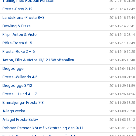
Träning med Robban Persson
2017-01-16 21:20
Frosta-Osby 2-12
2017-01-14 17:42
Landskrona -Frosta 8–3
2016-12-18 17:44
Bowling & Pizza
2016-12-14 23:41
Filip , Anton & Victor
2016-12-13 23:14
Röke-Frosta 6–5
2016-12-11 19:49
Frosta -Röke 2 – 6
2016-12-10 10:25
Anton, Filip & Victor 13/12 i Sätoftahallen.
2016-12-05 15:40
Diegodigge
2016-12-04 11:24
Frosta -Willands 4-5
2016-11-30 21:50
Diegodigge 3/12
2016-11-29 11:59
Frosta – Lund 4 – 7
2016-11-26 14:26
Emmaljunga- Frosta 7-3
2016-11-20 18:25
A-lags vecka
2016-11-09 20:28
A-laget Frosta-Eslöv
2016-11-03 16:12
Robban Persson kör målvaktsträning den 9/11
2016-10-31 23:13