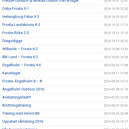
Fredde Ohlsson & Nicklas Olsson från A-laget
2016-10-31 22:41
Osby-Frosta 9-1
2016-10-29 22:55
Helsingborg-Falun 3-3
2016-10-23 20:57
Frosta-Landskrona 6-5
2016-10-22 17:13
Frosta-Röke 2-3
2016-10-15 15:10
Diegodigge
2016-10-12 20:22
Willands – Frosta 6-2
2016-10-08 13:33
IBK Lund – Frosta 6-2
2016-10-02 16:24
Engelholm – Frosta 4-6
2016-09-25 17:08
Kanotläger
2016-09-11 15:09
Frosta- Engelholm 8 – 8
2016-09-03 14:13
Ängelholm Outdoor 2016
2016-07-28 21:18
Avslutningsfest!!!
2016-07-02 12:29
Brottningsträning
2016-06-27 20:56
Träning med Höörs BK
2016-05-25 20:48
Uppstart vårträning 2016
2016-05-22 10:17