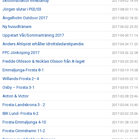
Skottinstruktör innebandy
2017-09-02 14:59
Jörgen slutar i P02/03
2017-08-03 11:16
Ängelholm Outdoor 2017
2017-08-02 18:35
Ny huvudtränare
2017-06-02 23:33
Uppstart Vår/Sommarträning 2017
2017-04-30 11:14
Anders Ahlqvist erhåller idrottsledarstipendie.
2017-04-24 11:25
FPC Jönköping 2017
2017-03-26 22:28
Fredde Ohlsson & Nicklas Olsson från A-laget
2017-03-20 20:42
Emmaljunga-Frosta 8-1
2017-03-19 19:28
Willands-Frosta 2–4
2017-03-09 22:15
Osby – Frosta 3-1
2017-03-05 17:19
Anton & Victor
2017-02-28 23:46
Frosta-Landskrona 3 - 2
2017-02-04 15:40
IBK Lund- Frosta 6-2
2017-02-02 23:06
Frosta-Emmaljunga 4-10
2017-01-28 15:59
Frosta-Cimrishamn 11-2
2017-01-22 13:38