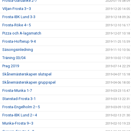
Frosta-Gårdarike 2-7
2020-01-16 08:09
Viljan-Frosta 3–3
2019-12-20 14:05
Frosta-IBK Lund 3-3
2019-12-18 09:26
Frosta-Röke 4–5
2019-12-10 16:17
Pizza och A-lagsmatch
2019-12-07 10:18
Frosta-Hofterup 9-4
2019-11-25 15:59
Säsongsinledning
2019-11-10 10:56
Träning 03/04
2019-10-02 17:03
Prag 2019
2019-07-14 22:29
Skånemästerskapen slutspel
2019-04-07 15:18
Skånemästerskapen gruppspel
2019-04-06 18:00
Frosta-Munka 1-7
2019-03-23 15:47
Stanstad-Frosta 3-1
2019-03-13 22:31
Frosta-Engelholm 2–5
2019-03-09 13:52
Frosta-IBK Lund 2–4
2019-02-13 21:30
Munka-Frosta 9–3
2019-02-10 19:23