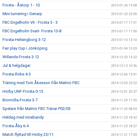
Frosta - Åstorp 1 - 10
2015-01-24 13:08
Mini turnering i Genarp
2015-01-23 23:00
FBC Engelholm Vit - Frosta 3 - 3
2015-01-17 17:01
FBC Engelholm Svart- Frosta 13-8
2015-01-17 17:00
Frosta-Helsingborg 3-12
2015-01-10 13:10
Fair play Cup i Jönköping
2015-01-04 15:03
Willands-Frosta 3-12
2014-12-20 14:32
Jul & helgdagar
2014-12-13 10:36
Frosta-Röke 4-3
2014-12-06 13:41
Träning med Tom Åkesson från Malmö FBC
2014-12-03 23:22
Hörby UNF-Frosta 0-15
2014-12-01 20:37
Bromölla-Frosta 3-7
2014-11-29 17:35
Spelare från Malmö FBC Tränar P02/03
2014-11-25 08:03
Heldag med innebandy
2014-11-23 18:42
Frosta-Åby 6-4
2014-11-23 18:37
Match flyttad till Hörby 23/11
2014-11-21 17:03