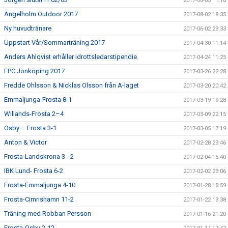
2017-08-03 11:16
Ängelholm Outdoor 2017
2017-08-02 18:35
Ny huvudtränare
2017-06-02 23:33
Uppstart Vår/Sommarträning 2017
2017-04-30 11:14
Anders Ahlqvist erhåller idrottsledarstipendie.
2017-04-24 11:25
FPC Jönköping 2017
2017-03-26 22:28
Fredde Ohlsson & Nicklas Olsson från A-laget
2017-03-20 20:42
Emmaljunga-Frosta 8-1
2017-03-19 19:28
Willands-Frosta 2–4
2017-03-09 22:15
Osby – Frosta 3-1
2017-03-05 17:19
Anton & Victor
2017-02-28 23:46
Frosta-Landskrona 3 - 2
2017-02-04 15:40
IBK Lund- Frosta 6-2
2017-02-02 23:06
Frosta-Emmaljunga 4-10
2017-01-28 15:59
Frosta-Cimrishamn 11-2
2017-01-22 13:38
Träning med Robban Persson
2017-01-16 21:20
Frosta-Osby 2-12