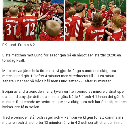
KONTAKT
BK Lund- Frosta 6-2
Sista matchen mot Lund för säsongen på en något sen starttid 20:30 en
torsdag kväll.
Matchen var jämn hela tiden och vi gjorde långa stunder en riktigt bra
match. Lund gör 1-0 efter 4 minuter men vi reducerar till 1-1 en minut
senare. Chanser på båda håll men Lund sätter 2-1 efter 12 minuter.
Början av andra perioden har vi tyvärr en liten period av mindre ordnat spel
och Lund utnyttjar detta och hinner göra både 3-1 och 4-1 innan det gått 6
minuter. Resterande av perioden spelar vi riktigt bra och har flera lägen men
lyckas inte få in bollen.
Tredje perioden står och väger och vi kämpar verkligen för att komma in i
matchen och tillslut efter 13 minuter får vi in 4-2 och ser att chansen finns.