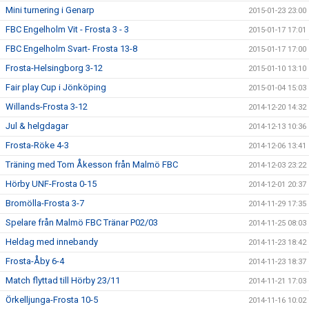
Mini turnering i Genarp
2015-01-23 23:00
FBC Engelholm Vit - Frosta 3 - 3
2015-01-17 17:01
FBC Engelholm Svart- Frosta 13-8
2015-01-17 17:00
Frosta-Helsingborg 3-12
2015-01-10 13:10
Fair play Cup i Jönköping
2015-01-04 15:03
Willands-Frosta 3-12
2014-12-20 14:32
Jul & helgdagar
2014-12-13 10:36
Frosta-Röke 4-3
2014-12-06 13:41
Träning med Tom Åkesson från Malmö FBC
2014-12-03 23:22
Hörby UNF-Frosta 0-15
2014-12-01 20:37
Bromölla-Frosta 3-7
2014-11-29 17:35
Spelare från Malmö FBC Tränar P02/03
2014-11-25 08:03
Heldag med innebandy
2014-11-23 18:42
Frosta-Åby 6-4
2014-11-23 18:37
Match flyttad till Hörby 23/11
2014-11-21 17:03
Örkelljunga-Frosta 10-5
2014-11-16 10:02