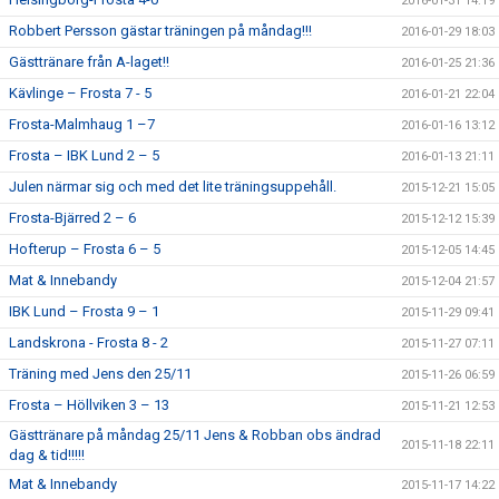
2016-01-31 14:19
Robbert Persson gästar träningen på måndag!!!
2016-01-29 18:03
Gästtränare från A-laget!!
2016-01-25 21:36
Kävlinge – Frosta 7 - 5
2016-01-21 22:04
Frosta-Malmhaug 1 –7
2016-01-16 13:12
Frosta – IBK Lund 2 – 5
2016-01-13 21:11
Julen närmar sig och med det lite träningsuppehåll.
2015-12-21 15:05
Frosta-Bjärred 2 – 6
2015-12-12 15:39
Hofterup – Frosta 6 – 5
2015-12-05 14:45
Mat & Innebandy
2015-12-04 21:57
IBK Lund – Frosta 9 – 1
2015-11-29 09:41
Landskrona - Frosta 8 - 2
2015-11-27 07:11
Träning med Jens den 25/11
2015-11-26 06:59
Frosta – Höllviken 3 – 13
2015-11-21 12:53
Gästtränare på måndag 25/11 Jens & Robban obs ändrad
2015-11-18 22:11
dag & tid!!!!!
Mat & Innebandy
2015-11-17 14:22