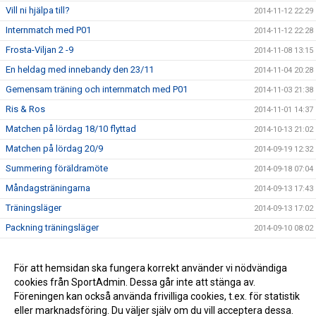
Vill ni hjälpa till?
2014-11-12 22:29
Internmatch med P01
2014-11-12 22:28
Frosta-Viljan 2 -9
2014-11-08 13:15
En heldag med innebandy den 23/11
2014-11-04 20:28
Gemensam träning och internmatch med P01
2014-11-03 21:38
Ris & Ros
2014-11-01 14:37
Matchen på lördag 18/10 flyttad
2014-10-13 21:02
Matchen på lördag 20/9
2014-09-19 12:32
Summering föräldramöte
2014-09-18 07:04
Måndagsträningarna
2014-09-13 17:43
Träningsläger
2014-09-13 17:02
Packning träningsläger
2014-09-10 08:02
Föräldramöte
2014-08-26 06:38
Träningsläger
För att hemsidan ska fungera korrekt använder vi nödvändiga
2014-08-24 22:28
cookies från SportAdmin. Dessa går inte att stänga av.
Träningsstart
2014-08-24 22:27
Föreningen kan också använda frivilliga cookies, t.ex. för statistik
eller marknadsföring. Du väljer själv om du vill acceptera dessa.