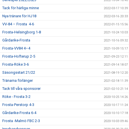
2022-10-04 18:40
Tack för härliga minne
2022-03-17 10:39
Nya tränare för HJ18
2022-03-16 20:33
VV-84 – Frosta 4-6
2022-01-15 15:56
Frosta-Helsingborg 1-8
2021-10-24 10:03
Gårdarike-Frosta
2021-10-16 09:32
Frosta-VV84 4–4
2021-10-09 15:17
Frosta-Hofterup 2-5
2021-09-23 12:11
Frosta-Röke 3-6
2021-09-14 18:07
Säsongsstart 21/22
2021-08-19 12:20
Tränarna förlänger
2021-02-18 11:39
Tack till våra sponsorer
2021-02-10 21:14
Röke - Frosta 3-2
2020-10-25 14:26
Frosta-Perstorp 4-3
2020-10-17 11:24
Gårdarike-Frosta 6-4
2020-10-10 17:18
Frosta -Malmö FBC 2-3
2020-10-03 09:46
Innebandyappen