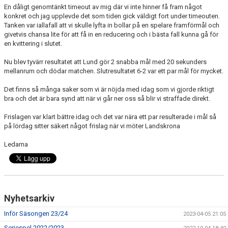
En dåligt genomtänkt timeout av mig där vi inte hinner få fram något
konkret och jag upplevde det som tiden gick väldigt fort under timeouten.
Tanken var iallafall att vi skulle lyfta in bollar på en spelare framförmål och
givetvis chansa lite för att få in en reducering och i bästa fall kunna gå för
en kvittering i slutet.
Nu blev tyvärr resultatet att Lund gör 2 snabba mål med 20 sekunders
mellanrum och dödar matchen. Slutresultatet 6-2 var ett par mål för mycket.
Det finns så många saker som vi är nöjda med idag som vi gjorde riktigt
bra och det är bara synd att när vi går ner oss så blir vi straffade direkt.
Frislagen var klart bättre idag och det var nära ett par resulterade i mål så
på lördag sitter säkert något frislag när vi möter Landskrona
Ledarna
Nyhetsarkiv
Inför Säsongen 23/24
2023-04-05 21:05
Seriespel 2022/2023