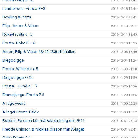
2017-01-14 17:42
Landskrona -Frosta 8–3
2016-12-18 17:44
Bowling & Pizza
2016-12-14 23:41
Filip , Anton & Victor
2016-12-13 23:14
Röke-Frosta 6–5
2016-12-11 19:49
Frosta -Röke 2 – 6
2016-12-10 10:25
Anton, Filip & Victor 13/12 i Sätoftahallen.
2016-12-05 15:40
Diegodigge
2016-12-04 11:24
Frosta -Willands 4-5
2016-11-30 21:50
Diegodigge 3/12
2016-11-29 11:59
Frosta – Lund 4 – 7
2016-11-26 14:26
Emmaljunga- Frosta 7-3
2016-11-20 18:25
A-lags vecka
2016-11-09 20:28
A-laget Frosta-Eslöv
2016-11-03 16:12
Robban Persson kör målvaktsträning den 9/11
2016-10-31 23:13
Fredde Ohlsson & Nicklas Olsson från A-laget
2016-10-31 22:41
Osby-Frosta 9-1