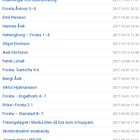
2017-11-05 17:01
Frosta-Åstorp 3–0
2017-10-21 20:22
Emil Persson
2017-10-20 15:56
Hannes Åvik
2017-10-20 15:55
Helsingborg – Frosta 1–4
2017-10-15 11:34
Vilgot Erichson
2017-10-13 16:10
Axel Olofsson
2017-10-13 16:08
Patrik Lönell
2017-10-08 19:39
Frosta- Gantofta 9-4
2017-10-07 16:15
Bengt Åvik
2017-10-05 18:15
Viktor Hjalmarsson
2017-10-05 17:41
Frosta – Engelholm 4–7
2017-10-01 16:13
Röke–Frosta 2-1
2017-09-24 17:40
Frosta – Stanstad 8–7
2017-09-20 22:05
Träningslägret i Munka blev så bra som vi hoppats.
2017-09-10 17:49
Skottinstruktör innebandy
2017-09-02 14:59
Jörgen slutar i P02/03