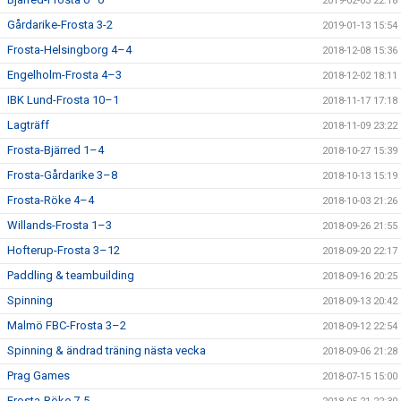
2019-02-03 22:18
Gårdarike-Frosta 3-2
2019-01-13 15:54
Frosta-Helsingborg 4–4
2018-12-08 15:36
Engelholm-Frosta 4–3
2018-12-02 18:11
IBK Lund-Frosta 10–1
2018-11-17 17:18
Lagträff
2018-11-09 23:22
Frosta-Bjärred 1–4
2018-10-27 15:39
Frosta-Gårdarike 3–8
2018-10-13 15:19
Frosta-Röke 4–4
2018-10-03 21:26
Willands-Frosta 1–3
2018-09-26 21:55
Hofterup-Frosta 3–12
2018-09-20 22:17
Paddling & teambuilding
2018-09-16 20:25
Spinning
2018-09-13 20:42
Malmö FBC-Frosta 3–2
2018-09-12 22:54
Spinning & ändrad träning nästa vecka
2018-09-06 21:28
Prag Games
2018-07-15 15:00
Frosta-Röke 7-5