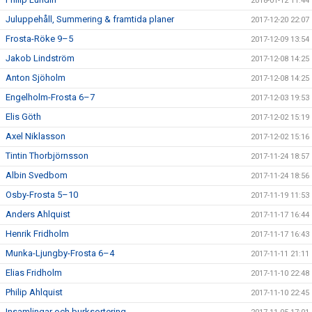
2018-01-12 11:44
Juluppehåll, Summering & framtida planer
2017-12-20 22:07
Frosta-Röke 9–5
2017-12-09 13:54
Jakob Lindström
2017-12-08 14:25
Anton Sjöholm
2017-12-08 14:25
Engelholm-Frosta 6–7
2017-12-03 19:53
Elis Göth
2017-12-02 15:19
Axel Niklasson
2017-12-02 15:16
Tintin Thorbjörnsson
2017-11-24 18:57
Albin Svedbom
2017-11-24 18:56
Osby-Frosta 5–10
2017-11-19 11:53
Anders Ahlquist
2017-11-17 16:44
Henrik Fridholm
2017-11-17 16:43
Munka-Ljungby-Frosta 6–4
2017-11-11 21:11
Elias Fridholm
2017-11-10 22:48
Philip Ahlquist
2017-11-10 22:45
Insamlingar och burksortering.