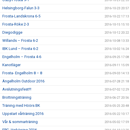
2016-10-29 22:55
Helsingborg-Falun 3-3
2016-10-23 20:57
Frosta-Landskrona 6-5
2016-10-22 17:13
Frosta-Röke 2-3
2016-10-15 15:10
Diegodigge
2016-10-12 20:22
Willands – Frosta 6-2
2016-10-08 13:33
IBK Lund – Frosta 6-2
2016-10-02 16:24
Engelholm – Frosta 4-6
2016-09-25 17:08
Kanotläger
2016-09-11 15:09
Frosta- Engelholm 8 – 8
2016-09-03 14:13
Ängelholm Outdoor 2016
2016-07-28 21:18
Avslutningsfest!!!
2016-07-02 12:29
Brottningsträning
2016-06-27 20:56
Träning med Höörs BK
2016-05-25 20:48
Uppstart vårträning 2016
2016-05-22 10:17
Vår & sommarträning
2016-05-02 17:59
FPC Jönköping 2016