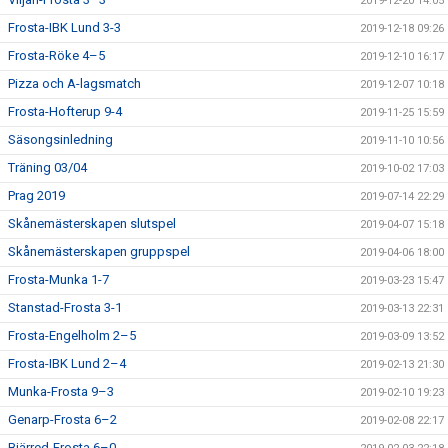
2019-12-20 14:05
Frosta-IBK Lund 3-3
2019-12-18 09:26
Frosta-Röke 4–5
2019-12-10 16:17
Pizza och A-lagsmatch
2019-12-07 10:18
Frosta-Hofterup 9-4
2019-11-25 15:59
Säsongsinledning
2019-11-10 10:56
Träning 03/04
2019-10-02 17:03
Prag 2019
2019-07-14 22:29
Skånemästerskapen slutspel
2019-04-07 15:18
Skånemästerskapen gruppspel
2019-04-06 18:00
Frosta-Munka 1-7
2019-03-23 15:47
Stanstad-Frosta 3-1
2019-03-13 22:31
Frosta-Engelholm 2–5
2019-03-09 13:52
Frosta-IBK Lund 2–4
2019-02-13 21:30
Munka-Frosta 9–3
2019-02-10 19:23
Genarp-Frosta 6–2
2019-02-08 22:17
Bjärred-Frosta 6–0