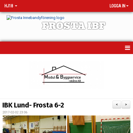
HJ18
LOGGA IN
FROSTA IBF
HEM
MATCHER
KALENDER
TRUPPEN
IBK Lund- Frosta 6-2
<
>
NYHETER
2017-02-02 23:06
BILDGALLERI