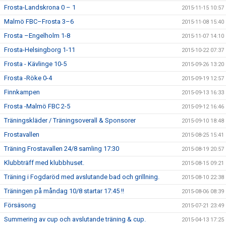
Frosta-Landskrona 0 – 1
2015-11-15 10:57
Malmö FBC–Frosta 3–6
2015-11-08 15:40
Frosta –Engelholm 1-8
2015-11-07 14:10
Frosta-Helsingborg 1-11
2015-10-22 07:37
Frosta - Kävlinge 10-5
2015-09-26 13:20
Frosta -Röke 0-4
2015-09-19 12:57
Finnkampen
2015-09-13 16:33
Frosta -Malmö FBC 2-5
2015-09-12 16:46
Träningskläder / Träningsoverall & Sponsorer
2015-09-10 18:48
Frostavallen
2015-08-25 15:41
Träning Frostavallen 24/8 samling 17:30
2015-08-19 20:57
Klubbträff med klubbhuset.
2015-08-15 09:21
Träning i Fogdaröd med avslutande bad och grillning.
2015-08-10 22:38
Träningen på måndag 10/8 startar 17:45 !!
2015-08-06 08:39
Försäsong
2015-07-21 23:49
Summering av cup och avslutande träning & cup.
2015-04-13 17:25