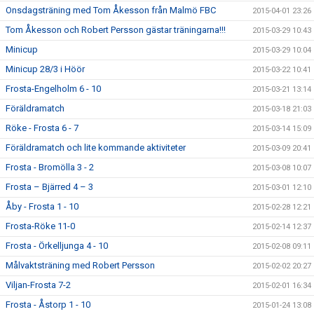
Onsdagsträning med Tom Åkesson från Malmö FBC
2015-04-01 23:26
Tom Åkesson och Robert Persson gästar träningarna!!!
2015-03-29 10:43
Minicup
2015-03-29 10:04
Minicup 28/3 i Höör
2015-03-22 10:41
Frosta-Engelholm 6 - 10
2015-03-21 13:14
Föräldramatch
2015-03-18 21:03
Röke - Frosta 6 - 7
2015-03-14 15:09
Föräldramatch och lite kommande aktiviteter
2015-03-09 20:41
Frosta - Bromölla 3 - 2
2015-03-08 10:07
Frosta – Bjärred 4 – 3
2015-03-01 12:10
Åby - Frosta 1 - 10
2015-02-28 12:21
Frosta-Röke 11-0
2015-02-14 12:37
Frosta - Örkelljunga 4 - 10
2015-02-08 09:11
Målvaktsträning med Robert Persson
2015-02-02 20:27
Viljan-Frosta 7-2
2015-02-01 16:34
Frosta - Åstorp 1 - 10
2015-01-24 13:08