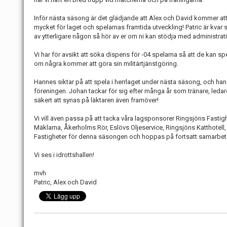
Inför nästa säsong är det glädjande att Alex och David kommer att
mycket för laget och spelarnas framtida utveckling! Patric är kvar
av ytterligare någon så hör av er om ni kan stödja med administrat
Vi har för avsikt att söka dispens för -04 spelarna så att de kan s
om några kommer att göra sin militärtjänstgöring.
Hannes siktar på att spela i herrlaget under nästa säsong, och ha
föreningen. Johan tackar för sig efter många år som tränare, le
säkert att synas på läktaren även framöver!
Vi vill även passa på att tacka våra lagsponsorer Ringsjöns Fasti
Mäklarna, Åkerholms Rör, Eslövs Oljeservice, Ringsjöns Katthote
Fastigheter för denna säsongen och hoppas på fortsatt samarbet
Vi ses i idrottshallen!
mvh
Patric, Alex och David