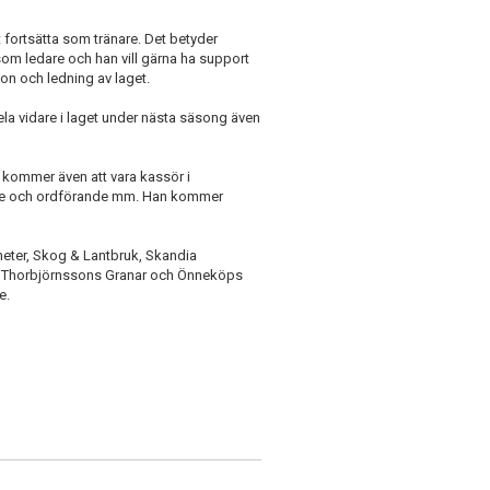
 fortsätta som tränare. Det betyder
 som ledare och han vill gärna ha support
ion och ledning av laget.
pela vidare i laget under nästa säsong även
n kommer även att vara kassör i
dare och ordförande mm. Han kommer
gheter, Skog & Lantbruk, Skandia
ll, Thorbjörnssons Granar och Önneköps
e.