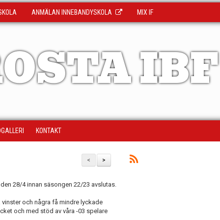
SKOLA
ANMÄLAN INNEBANDYSKOLA
MIX IF
OSTA IBF
DGALLERI
KONTAKT
<
>
 den 28/4 innan säsongen 22/23 avslutas.
vinster och några få mindre lyckade
ycket och med stöd av våra -03 spelare