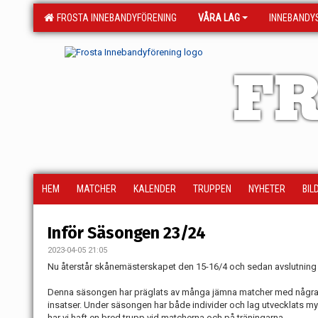
FROSTA INNEBANDYFÖRENING
VÅRA LAG
INNEBANDY
FR
HEM
MATCHER
KALENDER
TRUPPEN
NYHETER
BIL
Inför Säsongen 23/24
2023-04-05 21:05
Nu återstår skånemästerskapet den 15-16/4 och sedan avslutning
Denna säsongen har präglats av många jämna matcher med några 
insatser. Under säsongen har både individer och lag utvecklats m
har vi haft en bred trupp vid matcherna och på träningarna.