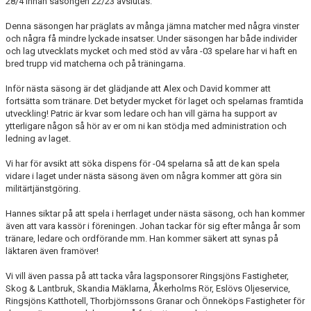
28/4 innan säsongen 22/23 avslutas.
Denna säsongen har präglats av många jämna matcher med några vinster
och några få mindre lyckade insatser. Under säsongen har både individer
och lag utvecklats mycket och med stöd av våra -03 spelare har vi haft en
bred trupp vid matcherna och på träningarna.
Inför nästa säsong är det glädjande att Alex och David kommer att
fortsätta som tränare. Det betyder mycket för laget och spelarnas framtida
utveckling! Patric är kvar som ledare och han vill gärna ha support av
ytterligare någon så hör av er om ni kan stödja med administration och
ledning av laget.
Vi har för avsikt att söka dispens för -04 spelarna så att de kan spela
vidare i laget under nästa säsong även om några kommer att göra sin
militärtjänstgöring.
Hannes siktar på att spela i herrlaget under nästa säsong, och han kommer
även att vara kassör i föreningen. Johan tackar för sig efter många år som
tränare, ledare och ordförande mm. Han kommer säkert att synas på
läktaren även framöver!
Vi vill även passa på att tacka våra lagsponsorer Ringsjöns Fastigheter,
Skog & Lantbruk, Skandia Mäklarna, Åkerholms Rör, Eslövs Oljeservice,
Ringsjöns Katthotell, Thorbjörnssons Granar och Önneköps Fastigheter för