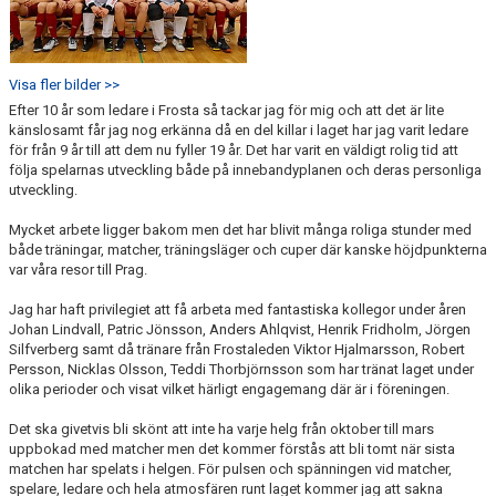
Visa fler bilder >>
Efter 10 år som ledare i Frosta så tackar jag för mig och att det är lite
känslosamt får jag nog erkänna då en del killar i laget har jag varit ledare
för från 9 år till att dem nu fyller 19 år. Det har varit en väldigt rolig tid att
följa spelarnas utveckling både på innebandyplanen och deras personliga
utveckling.
Mycket arbete ligger bakom men det har blivit många roliga stunder med
både träningar, matcher, träningsläger och cuper där kanske höjdpunkterna
var våra resor till Prag.
Jag har haft privilegiet att få arbeta med fantastiska kollegor under åren
Johan Lindvall, Patric Jönsson, Anders Ahlqvist, Henrik Fridholm, Jörgen
Silfverberg samt då tränare från Frostaleden Viktor Hjalmarsson, Robert
Persson, Nicklas Olsson, Teddi Thorbjörnsson som har tränat laget under
olika perioder och visat vilket härligt engagemang där är i föreningen.
Det ska givetvis bli skönt att inte ha varje helg från oktober till mars
uppbokad med matcher men det kommer förstås att bli tomt när sista
matchen har spelats i helgen. För pulsen och spänningen vid matcher,
spelare, ledare och hela atmosfären runt laget kommer jag att sakna