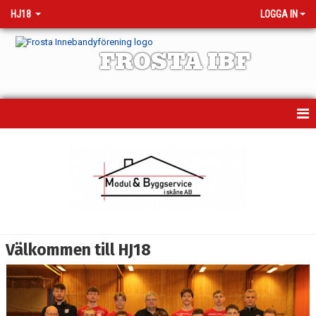
HJ18
LOGGA IN
FROSTA IBF
HEM
MATCHER
KALENDER
TRUPPEN
Välkommen till HJ18
NYHETER
BILDGALLERI