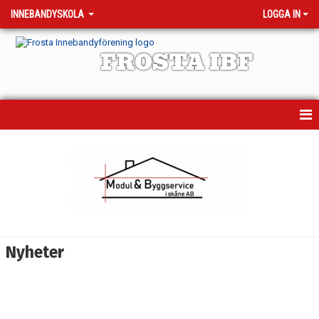
INNEBANDYSKOLA
LOGGA IN
FROSTA IBF
HEM
NYHETER
KALENDER
TRUPPEN
Nyheter
BILDGALLERI
DOKUMENT