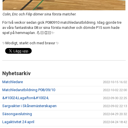
Colin, Eric och Filip dömer sina första matcher.
För två veckor sedan gick P080910 matchledarutbildning. Idag gjorde tre
av våra fantastiska 08:or sina första matcher och dömde P15 som hade
spel på hemmaplan. 💪🏻👏🏻✨
✨Modigt, starkt och med bravur ✨
Nyhetsarkiv
Matchledare
2022-10-15 16:02
Matchledarutbildning P08/09/10
2022-10-02 22:00
&#10024;Lagafton&#10024;
2022-09-30 22:25
Sargvakter i Skånemästerskapen
2022-09-02 22:13
Säsongavslutning
2022-04-29 20:32
Lagaktivitet 24 april
2022-04-24 18:42