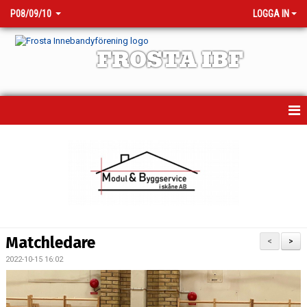
P08/09/10
LOGGA IN
FROSTA IBF
HEM
NYHETER
KALENDER
MATCHER
Matchledare
<
>
TRUPPEN
2022-10-15 16:02
BILDGALLERI