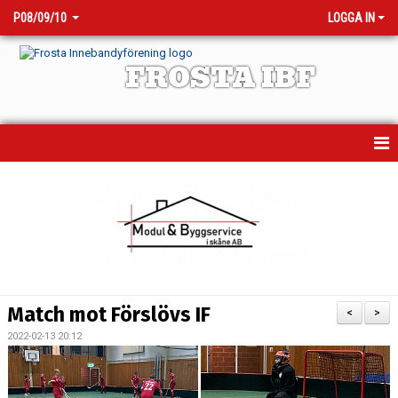
P08/09/10
LOGGA IN
FROSTA IBF
HEM
NYHETER
KALENDER
MATCHER
Match mot Förslövs IF
<
>
TRUPPEN
2022-02-13 20:12
BILDGALLERI