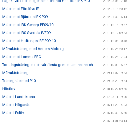
Lagaktivitet och helgens match mot Gantofta IBK P10
2022-03-06 17:18
Match mot Förslövs IF
2022-02-13 20:12
Match mot Bjärreds IBK P09
2022-01-30 16:14
Match mot IBK Genarp PF09/10
2021-12-18 19:37
Match mot IBS Svedala P/F09
2021-12-12 09:53
Match mot Hofterups IBF P09-10
2021-12-05 10:48
Målvaktsträning med Anders Moberg
2021-10-28 20:17
Match mot Lomma FBC
2021-10-25 17:24
Torsdagsträningen och vår första gemensamma match
2021-10-09 15:57
Målvaktsträning
2019-11-07 19:53
Träning ute med P10
2019-08-29 19:34
Höstlov
2018-10-22 09:36
Match I Landskrona
2017-03-11 19:20
Match i Höganäs
2016-11-20 14:03
Match I Eslöv
2016-10-30 15:50
2016-04-01 23:14