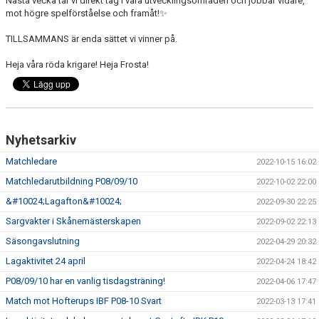
Nästa vecka tar vi direkt tag i våra utvecklingsområden och jobbar vidare,
mot högre spelförståelse och framåt!✨
TILLSAMMANS är enda sättet vi vinner på.
Heja våra röda krigare! Heja Frosta!
Nyhetsarkiv
Matchledare
2022-10-15 16:02
Matchledarutbildning P08/09/10
2022-10-02 22:00
&#10024;Lagafton&#10024;
2022-09-30 22:25
Sargvakter i Skånemästerskapen
2022-09-02 22:13
Säsongavslutning
2022-04-29 20:32
Lagaktivitet 24 april
2022-04-24 18:42
P08/09/10 har en vanlig tisdagsträning!
2022-04-06 17:47
Match mot Hofterups IBF P08-10 Svart
2022-03-13 17:41