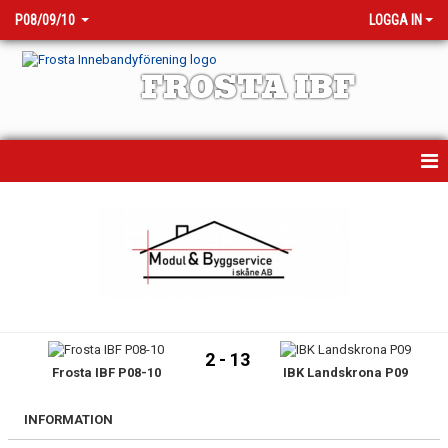
P08/09/10
LOGGA IN
FROSTA IBF
HEM
NYHETER
KALENDER
MATCHER
2 - 13
Frosta IBF P08-10
IBK Landskrona P09
TRUPPEN
BILDGALLERI
INFORMATION