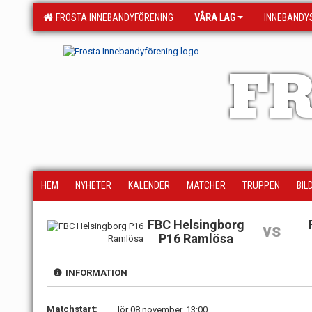
FROSTA INNEBANDYFÖRENING
VÅRA LAG
INNEBANDY
FR
HEM
NYHETER
KALENDER
MATCHER
TRUPPEN
BIL
FBC Helsingborg
vs
P16 Ramlösa
INFORMATION
Matchstart:
lör 08 november, 13:00