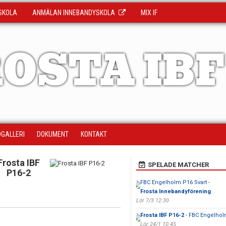
SKOLA
ANMÄLAN INNEBANDYSKOLA
MIX IF
OSTA IBF
DGALLERI
DOKUMENT
KONTAKT
Frosta IBF
SPELADE MATCHER
P16-2
FBC Engelholm P16 Svart -
Frosta Innebandyförening
Lör 7/3 12:30
Frosta IBF P16-2
- FBC Engelhol
Lör 24/1 10:45