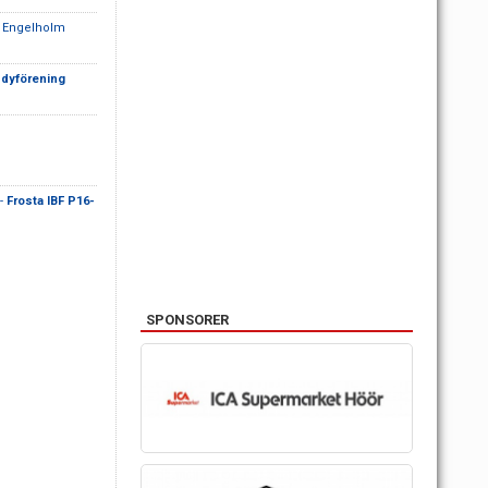
C Engelholm
ndyförening
-
Frosta IBF P16-
SPONSORER