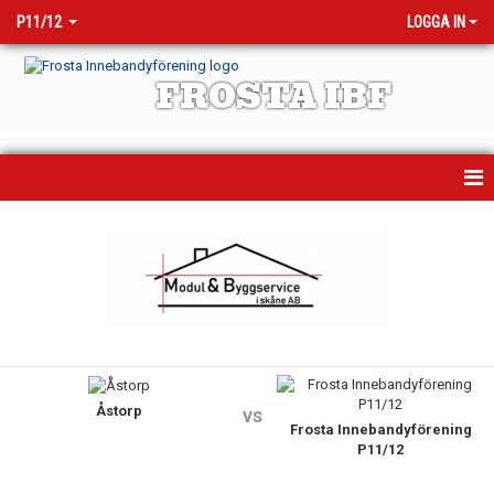
P11/12
LOGGA IN
FROSTA IBF
HEM
NYHETER
KALENDER
MATCHER
Åstorp
TRUPPEN
vs
Frosta Innebandyförening
P11/12
BILDGALLERI