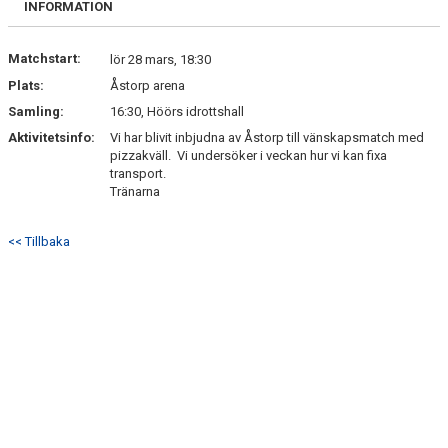
INFORMATION
KONTAKT
Matchstart:
lör 28 mars, 18:30
Plats:
Åstorp arena
Samling:
16:30, Höörs idrottshall
Aktivitetsinfo:
Vi har blivit inbjudna av Åstorp till vänskapsmatch med
pizzakväll. Vi undersöker i veckan hur vi kan fixa
transport.
Tränarna
<< Tillbaka