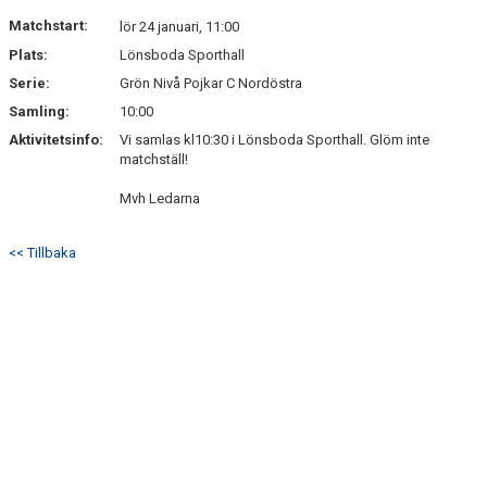
DOKUMENT
Matchstart:
lör 24 januari, 11:00
Plats:
Lönsboda Sporthall
KONTAKT
Serie:
Grön Nivå Pojkar C Nordöstra
Samling:
10:00
Aktivitetsinfo:
Vi samlas kl10:30 i Lönsboda Sporthall. Glöm inte
matchställ!
Mvh Ledarna
<< Tillbaka