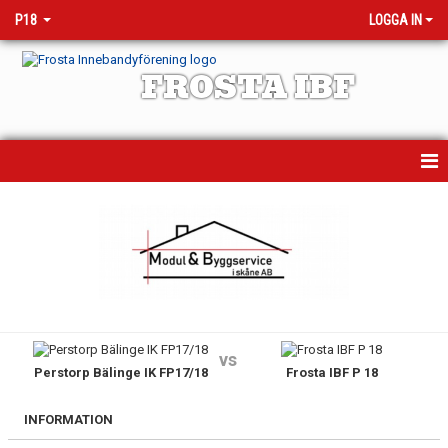
P18
LOGGA IN
FROSTA IBF
HEM
NYHETER
KALENDER
MATCHER
vs
Perstorp Bälinge IK FP17/18
Frosta IBF P 18
TRUPPEN
BILDGALLERI
INFORMATION