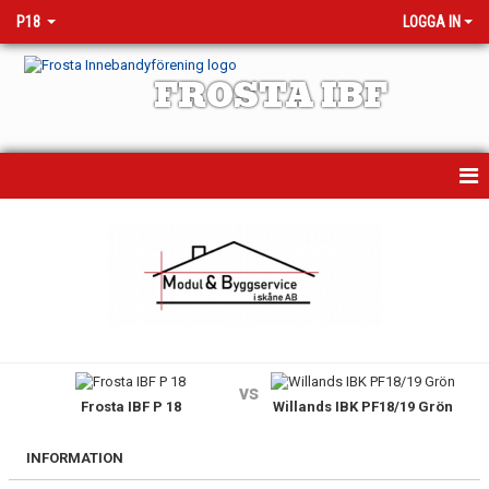
P18
LOGGA IN
FROSTA IBF
HEM
NYHETER
KALENDER
MATCHER
vs
Frosta IBF P 18
Willands IBK PF18/19 Grön
TRUPPEN
BILDGALLERI
INFORMATION