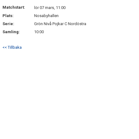
DOKUMENT
Matchstart:
lör 07 mars, 11:00
Plats:
Nosabyhallen
KONTAKT
Serie:
Grön Nivå Pojkar C Nordöstra
Samling:
10:00
<< Tillbaka