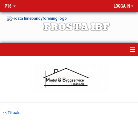
P16
LOGGA IN
FROSTA IBF
HEM
NYHETER
KALENDER
MATCHER
<< Tillbaka
TRUPPEN
BILDGALLERI