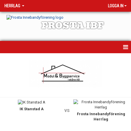
HERRLAG
LOGGA IN
FROSTA IBF
HEM
MATCHER
KALENDER
NYHETER
IK Stanstad A
TRUPPEN
vs
Frosta Innebandyförening
Herrlag
BILDGALLERI