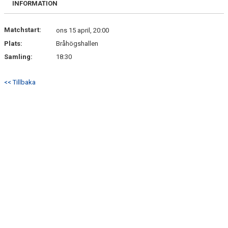
INFORMATION
KONTAKT
Matchstart:
ons 15 april, 20:00
Plats:
Bråhögshallen
Samling:
18:30
<< Tillbaka