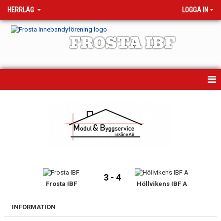
HERRLAG
LOGGA IN
FROSTA IBF
HEM
MATCHER
KALENDER
NYHETER
3 - 4
Frosta IBF
Höllvikens IBF A
TRUPPEN
BILDGALLERI
INFORMATION