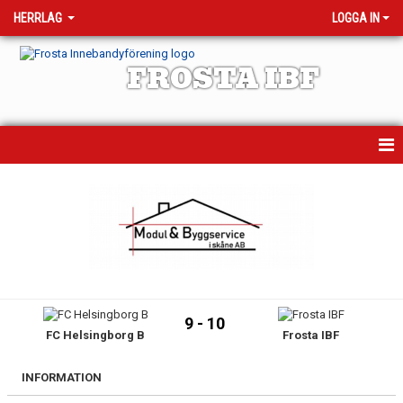
HERRLAG
LOGGA IN
FROSTA IBF
HEM
MATCHER
KALENDER
NYHETER
9 - 10
FC Helsingborg B
Frosta IBF
TRUPPEN
BILDGALLERI
INFORMATION