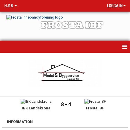
HJ18
LOGGA IN
FROSTA IBF
HEM
MATCHER
KALENDER
TRUPPEN
8 - 4
IBK Landskrona
Frosta IBF
NYHETER
BILDGALLERI
INFORMATION