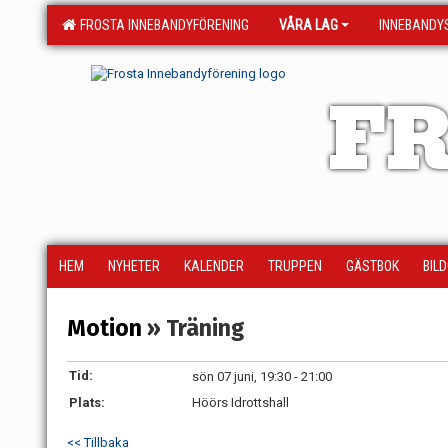
FROSTA INNEBANDYFÖRENING
VÅRA LAG
INNEBANDY
FR
HEM
NYHETER
KALENDER
TRUPPEN
GÄSTBOK
BIL
Motion
» Träning
Tid:
sön 07 juni, 19:30 - 21:00
Plats:
Höörs Idrottshall
<< Tillbaka