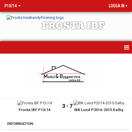
P13/14
LOGGA IN
FROSTA IBF
HEM
MATCHER
KALENDER
NYHETER
3 - 7
Frosta IBF P13/14
IBK Lund P2014-2015 Dalby
TRUPPEN
BILDGALLERI
INFORMATION